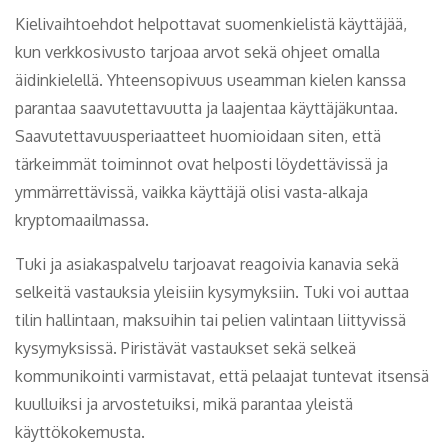
Kielivaihtoehdot helpottavat suomenkielistä käyttäjää,
kun verkkosivusto tarjoaa arvot sekä ohjeet omalla
äidinkielellä. Yhteensopivuus useamman kielen kanssa
parantaa saavutettavuutta ja laajentaa käyttäjäkuntaa.
Saavutettavuusperiaatteet huomioidaan siten, että
tärkeimmät toiminnot ovat helposti löydettävissä ja
ymmärrettävissä, vaikka käyttäjä olisi vasta-alkaja
kryptomaailmassa.
Tuki ja asiakaspalvelu tarjoavat reagoivia kanavia sekä
selkeitä vastauksia yleisiin kysymyksiin. Tuki voi auttaa
tilin hallintaan, maksuihin tai pelien valintaan liittyvissä
kysymyksissä. Piristävät vastaukset sekä selkeä
kommunikointi varmistavat, että pelaajat tuntevat itsensä
kuulluiksi ja arvostetuiksi, mikä parantaa yleistä
käyttökokemusta.