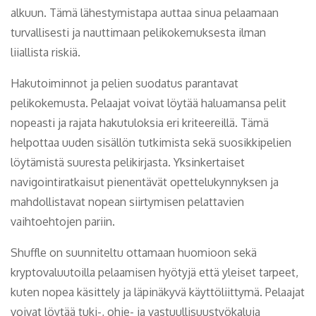
alkuun. Tämä lähestymistapa auttaa sinua pelaamaan
turvallisesti ja nauttimaan pelikokemuksesta ilman
liiallista riskiä.
Hakutoiminnot ja pelien suodatus parantavat
pelikokemusta. Pelaajat voivat löytää haluamansa pelit
nopeasti ja rajata hakutuloksia eri kriteereillä. Tämä
helpottaa uuden sisällön tutkimista sekä suosikkipelien
löytämistä suuresta pelikirjasta. Yksinkertaiset
navigointiratkaisut pienentävät opettelukynnyksen ja
mahdollistavat nopean siirtymisen pelattavien
vaihtoehtojen pariin.
Shuffle on suunniteltu ottamaan huomioon sekä
kryptovaluutoilla pelaamisen hyötyjä että yleiset tarpeet,
kuten nopea käsittely ja läpinäkyvä käyttöliittymä. Pelaajat
voivat löytää tuki-, ohje- ja vastuullisuustyökaluja