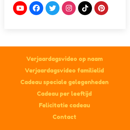
Verjaardagsvideo op naam
Verjaardagsvideo familielid
Cadeau speciale gelegenheden
Cadeau per leeftijd
Felicitatie cadeau
Contact