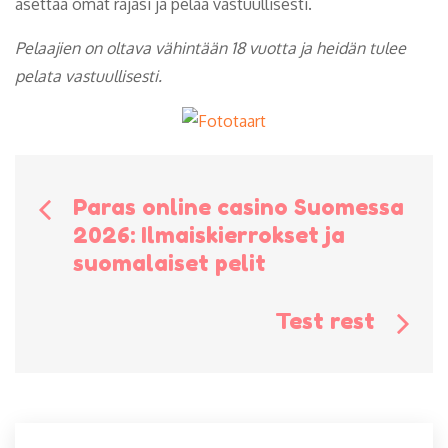
asettaa omat rajasi ja pelaa vastuullisesti.
Pelaajien on oltava vähintään 18 vuotta ja heidän tulee
pelata vastuullisesti.
Bericht
Paras online casino Suomessa
2026: Ilmaiskierrokset ja
navigatie
suomalaiset pelit
Test rest