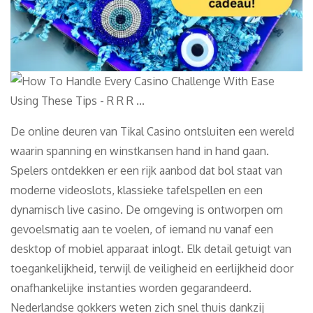
De online deuren van Tikal Casino ontsluiten een wereld
waarin spanning en winstkansen hand in hand gaan.
Spelers ontdekken er een rijk aanbod dat bol staat van
moderne videoslots, klassieke tafelspellen en een
dynamisch live casino. De omgeving is ontworpen om
gevoelsmatig aan te voelen, of iemand nu vanaf een
desktop of mobiel apparaat inlogt. Elk detail getuigt van
toegankelijkheid, terwijl de veiligheid en eerlijkheid door
onafhankelijke instanties worden gegarandeerd.
Nederlandse gokkers weten zich snel thuis dankzij