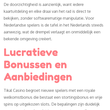
De doorzichtigheid is aanzienlijk, want iedere
kaartuitdeling en elke draai van het rad is direct te
bekijken, zonder softwarematige manipulatie. Voor
Nederlandse spelers is de tafel in het Nederlands steeds
aanwezig, wat de drempel verlaagt en onmiddellijk een
bekende omgeving creëert.
Lucratieve
Bonussen en
Aanbiedingen
Tikal Casino begroet nieuwe spelers met een royale
welkomstbonus die bestaat een stortingsbonus en vrije
spins op uitgekozen slots. De bepalingen zijn duidelijk