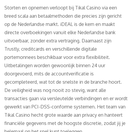
Storten en opnemen verloopt bij Tikal Casino via een
breed scala aan betaalmethoden die precies zijn gericht
op de Nederlandse markt. iDEAL is de kern en maakt
directe overboekingen vanuit elke Nederlandse bank
uitvoerbaar, zonder extra vertraging. Daarnaast zijn
Trustly, creditcards en verschillende digitale
portemonnees beschikbaar voor extra flexibiliteit.
Uitbetalingen worden gewoonlijk binnen 24 uur
doorgevoerd, mits de accountverificatie is
gecompleteerd, wat tot de snelste in de branche hoort.
De veiligheid was nog nooit zo stevig, want alle
transacties gaan via versleutelde verbindingen en er wordt
gewerkt van PCI-DSS-conforme systemen. Het team van
Tikal Casino hecht grote waarde aan privacy en hanteert
financiële gegevens met de hoogste discretie, zodat jij je
helemaal op het spel kunt toeleggen.