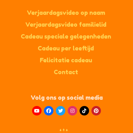
Verjaardagsvideo op naam
Verjaardagsvideo familielid
Cadeau speciale gelegenheden
Cadeau per leeftijd
Felicitatie cadeau
Contact
Volg ons op social media