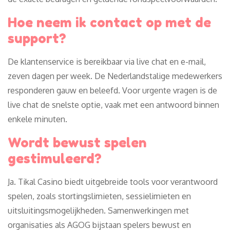
Hoe neem ik contact op met de
support?
De klantenservice is bereikbaar via live chat en e-mail,
zeven dagen per week. De Nederlandstalige medewerkers
responderen gauw en beleefd. Voor urgente vragen is de
live chat de snelste optie, vaak met een antwoord binnen
enkele minuten.
Wordt bewust spelen
gestimuleerd?
Ja. Tikal Casino biedt uitgebreide tools voor verantwoord
spelen, zoals stortingslimieten, sessielimieten en
uitsluitingsmogelijkheden. Samenwerkingen met
organisaties als AGOG bijstaan spelers bewust en