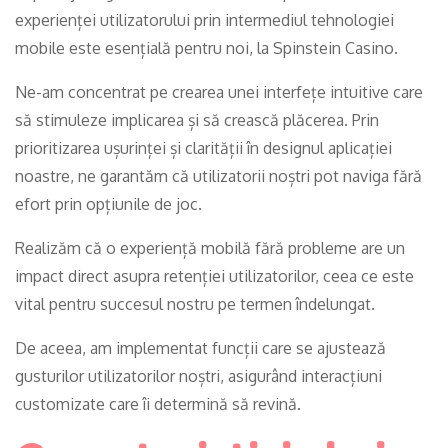
experienței utilizatorului prin intermediul tehnologiei
mobile este esențială pentru noi, la Spinstein Casino.
Ne-am concentrat pe crearea unei interfețe intuitive care
să stimuleze implicarea și să crească plăcerea. Prin
prioritizarea ușurinței și clarității în designul aplicației
noastre, ne garantăm că utilizatorii noștri pot naviga fără
efort prin opțiunile de joc.
Realizăm că o experiență mobilă fără probleme are un
impact direct asupra retenției utilizatorilor, ceea ce este
vital pentru succesul nostru pe termen îndelungat.
De aceea, am implementat funcții care se ajustează
gusturilor utilizatorilor noștri, asigurând interacțiuni
customizate care îi determină să revină.