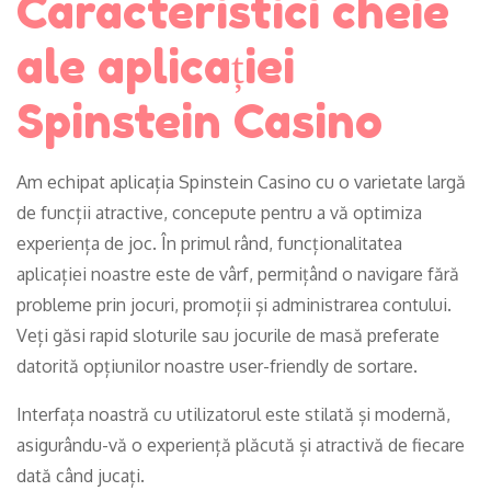
Caracteristici cheie
ale aplicației
Spinstein Casino
Am echipat aplicația Spinstein Casino cu o varietate largă
de funcții atractive, concepute pentru a vă optimiza
experiența de joc. În primul rând, funcționalitatea
aplicației noastre este de vârf, permițând o navigare fără
probleme prin jocuri, promoții și administrarea contului.
Veți găsi rapid sloturile sau jocurile de masă preferate
datorită opțiunilor noastre user-friendly de sortare.
Interfața noastră cu utilizatorul este stilată și modernă,
asigurându-vă o experiență plăcută și atractivă de fiecare
dată când jucați.