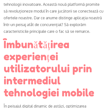
tehnologii inovatoare. Această nouă platformă promite
să revoluționeze modul în care jucătorii se conectează cu
ofertele noastre. Dar ce anume distinge aplicația noastră
într-un peisaj atât de concurențial? Să explorăm
caracteristicile principale care o fac să se remarce.
Îmbunătățirea
experienței
utilizatorului prin
intermediul
tehnologiei mobile
În peisajul digital dinamic de astăzi, optimizarea