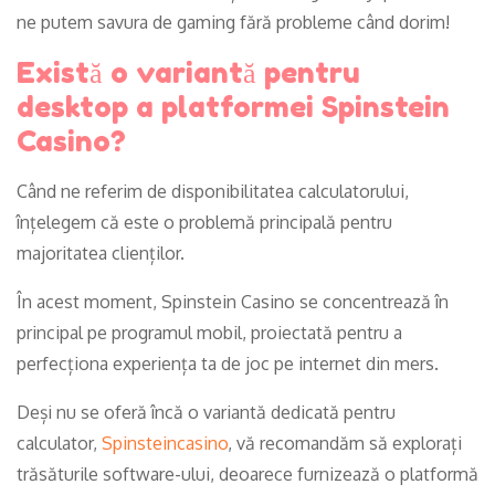
ne putem savura de gaming fără probleme când dorim!
Există o variantă pentru
desktop a platformei Spinstein
Casino?
Când ne referim de disponibilitatea calculatorului,
înțelegem că este o problemă principală pentru
majoritatea clienților.
În acest moment, Spinstein Casino se concentrează în
principal pe programul mobil, proiectată pentru a
perfecționa experiența ta de joc pe internet din mers.
Deși nu se oferă încă o variantă dedicată pentru
calculator,
Spinsteincasino
, vă recomandăm să explorați
trăsăturile software-ului, deoarece furnizează o platformă