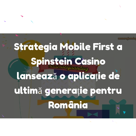
Strategia Mobile First a
Spinstein Casino
lansează o aplicație de
ultimă generație pentru
România