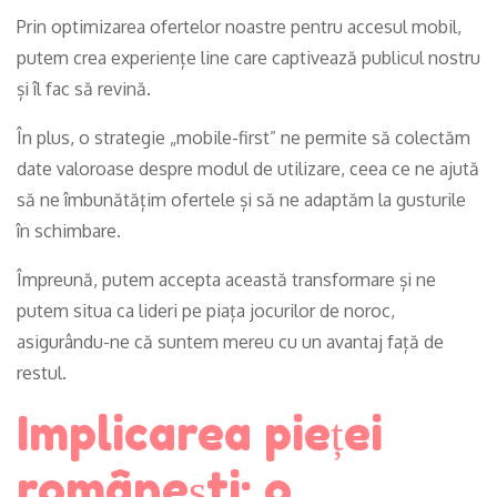
Prin optimizarea ofertelor noastre pentru accesul mobil,
putem crea experiențe line care captivează publicul nostru
și îl fac să revină.
În plus, o strategie „mobile-first” ne permite să colectăm
date valoroase despre modul de utilizare, ceea ce ne ajută
să ne îmbunătățim ofertele și să ne adaptăm la gusturile
în schimbare.
Împreună, putem accepta această transformare și ne
putem situa ca lideri pe piața jocurilor de noroc,
asigurându-ne că suntem mereu cu un avantaj față de
restul.
Implicarea pieței
românești: o