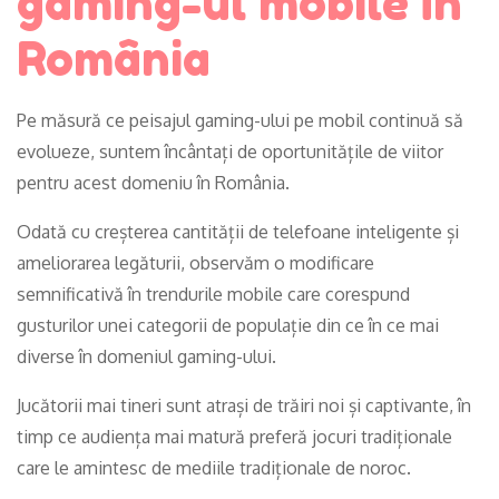
gaming-ul mobile în
România
Pe măsură ce peisajul gaming-ului pe mobil continuă să
evolueze, suntem încântați de oportunitățile de viitor
pentru acest domeniu în România.
Odată cu creșterea cantității de telefoane inteligente și
ameliorarea legăturii, observăm o modificare
semnificativă în trendurile mobile care corespund
gusturilor unei categorii de populație din ce în ce mai
diverse în domeniul gaming-ului.
Jucătorii mai tineri sunt atrași de trăiri noi și captivante, în
timp ce audiența mai matură preferă jocuri tradiționale
care le amintesc de mediile tradiționale de noroc.