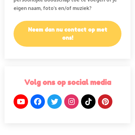
eigen naam, foto’s en/of muziek?
Neem dan nu contact op met
ons!
Volg ons op social media