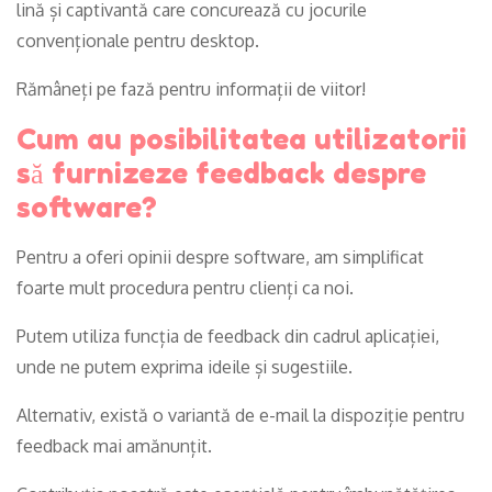
lină și captivantă care concurează cu jocurile
convenționale pentru desktop.
Rămâneți pe fază pentru informații de viitor!
Cum au posibilitatea utilizatorii
să furnizeze feedback despre
software?
Pentru a oferi opinii despre software, am simplificat
foarte mult procedura pentru clienți ca noi.
Putem utiliza funcția de feedback din cadrul aplicației,
unde ne putem exprima ideile și sugestiile.
Alternativ, există o variantă de e-mail la dispoziție pentru
feedback mai amănunțit.