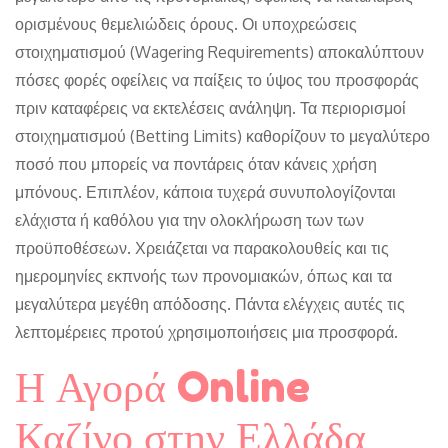
ορισμένους θεμελιώδεις όρους. Οι υποχρεώσεις
στοιχηματισμού (Wagering Requirements) αποκαλύπτουν
πόσες φορές οφείλεις να παίξεις το ύψος του προσφοράς
πριν καταφέρεις να εκτελέσεις ανάληψη. Τα περιορισμοί
στοιχηματισμού (Betting Limits) καθορίζουν το μεγαλύτερο
ποσό που μπορείς να ποντάρεις όταν κάνεις χρήση
μπόνους. Επιπλέον, κάποια τυχερά συνυπολογίζονται
ελάχιστα ή καθόλου για την ολοκλήρωση των των
προϋποθέσεων. Χρειάζεται να παρακολουθείς και τις
ημερομηνίες εκπνοής των προνομιακών, όπως και τα
μεγαλύτερα μεγέθη απόδοσης. Πάντα ελέγχεις αυτές τις
λεπτομέρειες προτού χρησιμοποιήσεις μια προσφορά.
Η Αγορά Online
Καζίνο στην Ελλάδα