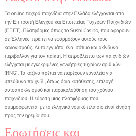
Τα online τυχερά παιχνίδια στην Ελλάδα ελέγχονται από
την Επιτροπή Ελέγχου και Εποπτείας Τυχερών Παιχνιδιών
(ΕΕΕΤ). Πλατφόρμες όπως το Sushi Casino, που αφορούν
σε Έλληνες, πρέπει να εφαρμόζουν αυτούς τους
κανονισμούς. Αυτό εγγυάται ένα ισότιμο και ακίνδυνο
περιβάλλον για τον παίκτη. Η απρόβλεπτο των παιχνιδιών
ελέγχεται με εγκεκριμένες γεννήτριες τυχαίων αριθμών
(RNG). Τα καζίνο πρέπει να παρέχουν εργαλεία για
υπεύθυνο παιχνίδι, όπως όρια κατάθεσης, επιλογή
αυτοαποκλεισμού και παρακολούθηση του χρόνου
παιχνιδιού. Η εύρεση μιας πλατφόρμας που
συμμορφώνεται με το ελληνικό νομικό πλαίσιο είναι κίνηση
προς την ηρεμία σου.
Ερωτήσεις και