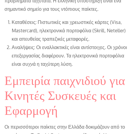
προβλήματα ταχύτατα. Η ελληνική υποστήριξη είναι ένα
σημαντικό σημείο για τους ντόπιους παίκτες.
Καταθέσεις: Πιστωτικές και χρεωστικές κάρτες (Visa,
Mastercard), ηλεκτρονικά πορτοφόλια (Skrill, Neteller)
και απευθείας τραπεζικές μεταφορές.
Αναλήψεις: Οι εναλλακτικές είναι αντίστοιχες. Οι χρόνοι
επεξεργασίας διαφέρουν. Τα ηλεκτρονικά πορτοφόλια
είναι συχνά η ταχύτερη λύση.
Εμπειρία παιχνιδιού για
Κινητές Συσκευές και
Εφαρμογή
Οι περισσότεροι παίκτες στην Ελλάδα δοκιμάζουν από το