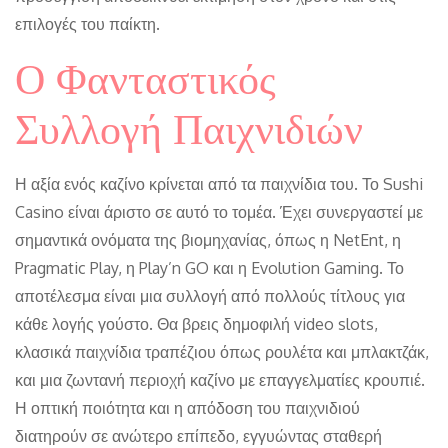
επιλογές του παίκτη.
Ο Φανταστικός
Συλλογή Παιχνιδιών
Η αξία ενός καζίνο κρίνεται από τα παιχνίδια του. Το Sushi
Casino είναι άριστο σε αυτό το τομέα. Έχει συνεργαστεί με
σημαντικά ονόματα της βιομηχανίας, όπως η NetEnt, η
Pragmatic Play, η Play’n GO και η Evolution Gaming. Το
αποτέλεσμα είναι μια συλλογή από πολλούς τίτλους για
κάθε λογής γούστο. Θα βρεις δημοφιλή video slots,
κλασικά παιχνίδια τραπέζιου όπως ρουλέτα και μπλακτζάκ,
και μια ζωντανή περιοχή καζίνο με επαγγελματίες κρουπιέ.
Η οπτική ποιότητα και η απόδοση του παιχνιδιού
διατηρούν σε ανώτερο επίπεδο, εγγυώντας σταθερή