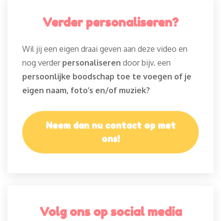
Verder personaliseren?
Wil jij een eigen draai geven aan deze video en
nog verder
personaliseren
door bijv. een
persoonlijke boodschap toe te voegen of je
eigen naam, foto’s en/of muziek?
Neem dan nu contact op met
ons!
Volg ons op social media