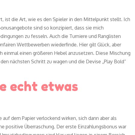
ist die Art, wie es den Spieler in den Mittelpunkt stellt. Ich
Bonusangebote sind so konzipiert, dass sie mich
edingungen zu fesseln. Auch die Turniere und Ranglisten
nfairen Wettbewerben wiederfinde. Hier gilt Glück, aber
auch einmal einen größeren Hebel anzusetzen. Diese Mischung
, den nächsten Schritt zu wagen und die Devise „Play Bold“
e echt etwas
e auf dem Papier verlockend wirken, sich dann aber als
e positive Überraschung. Der erste Einzahlungsbonus war
e Umsatzbedingungen sind klar und liegen in einem Bereich,