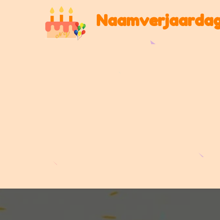
Skip
Naamverjaardag
to
content