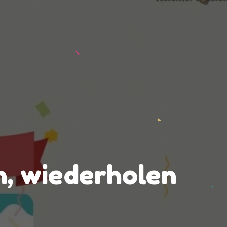
n, wiederholen