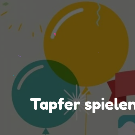
Tapfer spiele