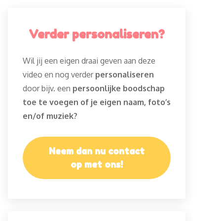
Verder personaliseren?
Wil jij een eigen draai geven aan deze
video en nog verder
personaliseren
door bijv. een
persoonlijke boodschap
toe te voegen of je eigen naam, foto’s
en/of muziek?
Neem dan nu contact
op met ons!