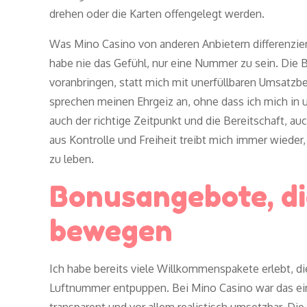
drehen oder die Karten offengelegt werden.
Was Mino Casino von anderen Anbietern differenziert, 
habe nie das Gefühl, nur eine Nummer zu sein. Die 
voranbringen, statt mich mit unerfüllbaren Umsatzb
sprechen meinen Ehrgeiz an, ohne dass ich mich in u
auch der richtige Zeitpunkt und die Bereitschaft, 
aus Kontrolle und Freiheit treibt mich immer wieder
zu leben.
Bonusangebote, di
bewegen
Ich habe bereits viele Willkommenspakete erlebt, di
Luftnummer entpuppen. Bei Mino Casino war das ein
transparent und vor allem realistisch umsetzbar. Di