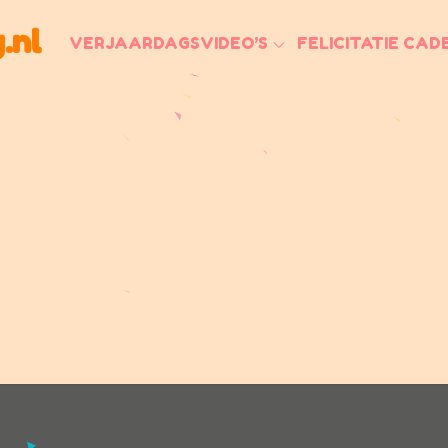
.nl
VERJAARDAGSVIDEO’S
FELICITATIE CAD