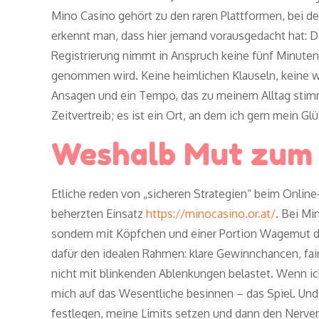
Mino Casino gehört zu den raren Plattformen, bei d
erkennt man, dass hier jemand vorausgedacht hat: Die S
Registrierung nimmt in Anspruch keine fünf Minuten. 
genommen wird. Keine heimlichen Klauseln, keine w
Ansagen und ein Tempo, das zu meinem Alltag stimm
Zeitvertreib; es ist ein Ort, an dem ich gern mein
Weshalb Mut zum R
Etliche reden von „sicheren Strategien“ beim Online
beherzten Einsatz
https://minocasino.or.at/
. Bei Mi
sondern mit Köpfchen und einer Portion Wagemut di
dafür den idealen Rahmen: klare Gewinnchancen, fa
nicht mit blinkenden Ablenkungen belastet. Wenn ic
mich auf das Wesentliche besinnen – das Spiel. Und
festlegen, meine Limits setzen und dann den Nerven