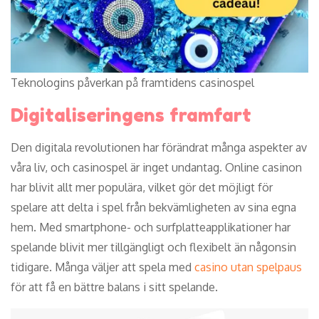
Teknologins påverkan på framtidens casinospel
Digitaliseringens framfart
Den digitala revolutionen har förändrat många aspekter av
våra liv, och casinospel är inget undantag. Online casinon
har blivit allt mer populära, vilket gör det möjligt för
spelare att delta i spel från bekvämligheten av sina egna
hem. Med smartphone- och surfplatteapplikationer har
spelande blivit mer tillgängligt och flexibelt än någonsin
tidigare. Många väljer att spela med
casino utan spelpaus
för att få en bättre balans i sitt spelande.