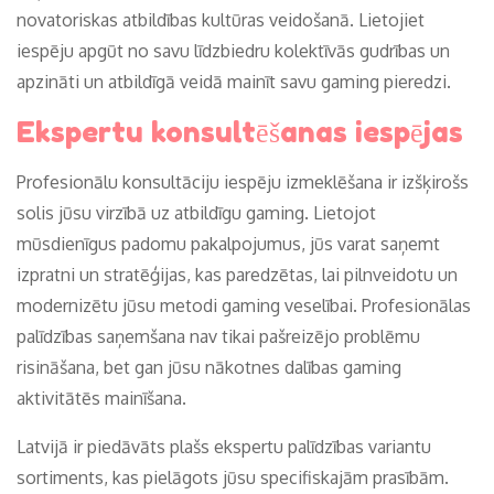
novatoriskas atbildības kultūras veidošanā. Lietojiet
iespēju apgūt no savu līdzbiedru kolektīvās gudrības un
apzināti un atbildīgā veidā mainīt savu gaming pieredzi.
Ekspertu konsultēšanas iespējas
Profesionālu konsultāciju iespēju izmeklēšana ir izšķirošs
solis jūsu virzībā uz atbildīgu gaming. Lietojot
mūsdienīgus padomu pakalpojumus, jūs varat saņemt
izpratni un stratēģijas, kas paredzētas, lai pilnveidotu un
modernizētu jūsu metodi gaming veselībai. Profesionālas
palīdzības saņemšana nav tikai pašreizējo problēmu
risināšana, bet gan jūsu nākotnes dalības gaming
aktivitātēs mainīšana.
Latvijā ir piedāvāts plašs ekspertu palīdzības variantu
sortiments, kas pielāgots jūsu specifiskajām prasībām.