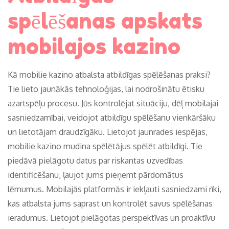
spēlēšanas apskats
mobilajos kazino
Kā mobilie kazino atbalsta atbildīgas spēlēšanas praksi?
Tie lieto jaunākās tehnoloģijas, lai nodrošinātu ētisku
azartspēļu procesu. Jūs kontrolējat situāciju, dēļ mobilajai
sasniedzamībai, veidojot atbildīgu spēlēšanu vienkāršāku
un lietotājam draudzīgāku. Lietojot jaunrades iespējas,
mobilie kazino mudina spēlētājus spēlēt atbildīgi. Tie
piedāvā pielāgotu datus par riskantas uzvedības
identificēšanu, ļaujot jums pieņemt pārdomātus
lēmumus. Mobilajās platformās ir iekļauti sasniedzami rīki,
kas atbalsta jums saprast un kontrolēt savus spēlēšanas
ieradumus. Lietojot pielāgotas perspektīvas un proaktīvu