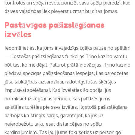
kontroles un spējai revolucionizēt savu spēļu pieredzi, kad
dzīves vajadzības liek pievērst uzmanību citās jomās.
Pastāvīgas pašizslēgšanas
izvēles
Iedomājieties, ka jums ir vajadzīgs ilgāks pauze no spēlēm
— ilgstošas pašizslēgšanas funkcijas Trino kazino varētu
būt tas, ko meklējat. Paturot prātā inovācijas, Trino kazino
piedāvā spēcīgas pašizslēgšanas iespējas, kas paredzētas
jūsu labklājības aizsardzībai, radot ilgstošus šķēršļus
impulsīvai spēlēšanai. Kad izvēlaties šo opcija, jūs
noteiksiet izslēgšanas periodu, kas palīdzēs jums
saistīties turēties pie sava izvēles. Ilgstošā pašizslēgšana
darbojas kā stingrs sargs, garantējot, ka jūs uz
neierobežotu laiku esat distancējies no spēļu
kārdinājumiem. Tas ļauj jums fokusēties uz personīgo