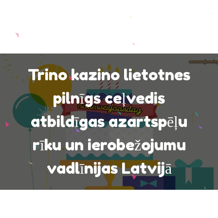
Trino kazino lietotnes
pilnīgs ceļvedis
atbildīgas azartspēļu
rīku un ierobežojumu
vadlīnijas Latvijā