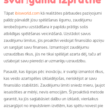
Tāpat
ibisworld.com
kā realitātes pārbaudes paziņojumi
palīdz pārvaldīt jūsu spēlēšanas ilgumu, zaudējumu
ierobežojumu uzstādīšana ir papildu prātīgs solis
atbildīgas spēlēšanas veicināšanā. Uzstādot savus
zaudējumu limitus, jūs proaktīvi veidojat finansiālo apziņu
un sargājat savu finanses. Izmantojot zaudējumu
uzraudzības rīkus, jūs ne tikai spēlējat azarta dēļ, taču arī
uzlabojat savu pieredzi ar uzmanīgu uzraudzību.
Pasaulē, kas ilgojas pēc inovāciju, ir svarīgi izmantot rīkus,
kas veido azartspēles izklaidējošas, neriskējot ar savu
finansiālo stabilitāti. Zaudējumu limiti sniedz mieru, ļaujot
iesaistīties ar mērķi, nevis emocijām. Šī proaktīvā metode
garantē, ka jūs saglabāsiet dalību un izklaidi, vienlaikus
aizsargājot no impulsīviem izvēlēm, kas spētu novest pie