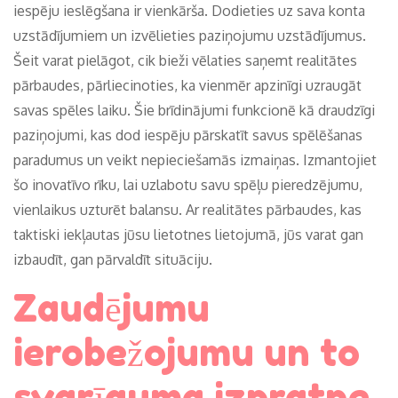
iespēju ieslēgšana ir vienkārša. Dodieties uz sava konta
uzstādījumiem un izvēlieties paziņojumu uzstādījumus.
Šeit varat pielāgot, cik bieži vēlaties saņemt realitātes
pārbaudes, pārliecinoties, ka vienmēr apzinīgi uzraugāt
savas spēles laiku. Šie brīdinājumi funkcionē kā draudzīgi
paziņojumi, kas dod iespēju pārskatīt savus spēlēšanas
paradumus un veikt nepieciešamās izmaiņas. Izmantojiet
šo inovatīvo rīku, lai uzlabotu savu spēļu pieredzējumu,
vienlaikus uzturēt balansu. Ar realitātes pārbaudes, kas
taktiski iekļautas jūsu lietotnes lietojumā, jūs varat gan
izbaudīt, gan pārvaldīt situāciju.
Zaudējumu
ierobežojumu un to
svarīguma izpratne