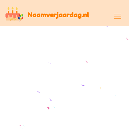
Skip
to
Naamverjaardag.nl
content