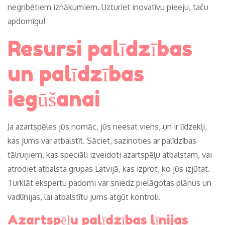
negribētiem iznākumiem. Uzturiet inovatīvu pieeju, taču
apdomīgu!
Resursi palīdzības
un palīdzības
iegūšanai
Ja azartspēles jūs nomāc, jūs neesat viens, un ir līdzekļi,
kas jums var atbalstīt. Sāciet, sazinoties ar palīdzības
tālruņiem, kas speciāli izveidoti azartspēļu atbalstam, vai
atrodiet atbalsta grupas Latvijā, kas izprot, ko jūs izjūtat.
Turklāt ekspertu padomi var sniedz pielāgotas plānus un
vadlīnijas, lai atbalstītu jums atgūt kontroli.
Azartspēļu palīdzības līnijas