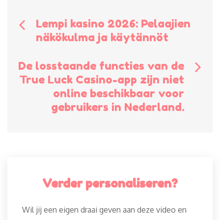
Bericht
Lempi kasino 2026: Pelaajien
näkökulma ja käytännöt
navigatie
De losstaande functies van de
True Luck Casino-app zijn niet
online beschikbaar voor
gebruikers in Nederland.
Verder personaliseren?
Wil jij een eigen draai geven aan deze video en