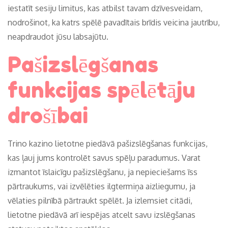
iestatīt sesiju limitus, kas atbilst tavam dzīvesveidam,
nodrošinot, ka katrs spēlē pavadītais brīdis veicina jautrību,
neapdraudot jūsu labsajūtu.
Pašizslēgšanas
funkcijas spēlētāju
drošībai
Trino kazino lietotne piedāvā pašizslēgšanas funkcijas,
kas ļauj jums kontrolēt savus spēļu paradumus. Varat
izmantot īslaicīgu pašizslēgšanu, ja nepieciešams īss
pārtraukums, vai izvēlēties ilgtermiņa aizliegumu, ja
vēlaties pilnībā pārtraukt spēlēt. Ja izlemsiet citādi,
lietotne piedāvā arī iespējas atcelt savu izslēgšanas