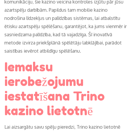
komunikāciju, šie kazino veicina kontroles izjūtu pār jūsu
azartspēļu darbībām. Papildus tam mobilie kazino
nodrošina līdzekļus un palīdzības sistēmas, lai atbalstītu
ētisku azartspēļu spēlēšanu, garantējot, ka jums vienmēr ir
sasniedzama palīdzība, kad tā vajadzīga. Šī inovatīvā
metode izvirza priekšplānā spēlētāju labklājībai, parādot
saistības ievērot atbildīgu spēlēšanu.
Iemaksu
ierobežojumu
iestatīšana Trino
kazino lietotnē
Lai aizsargātu savu spēļu pieredzi, Trino kazino lietotnē