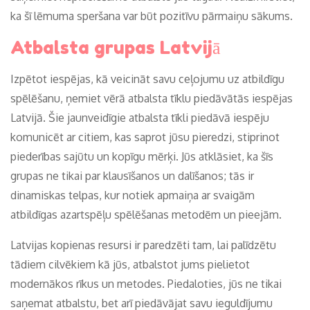
ka šī lēmuma speršana var būt pozitīvu pārmaiņu sākums.
Atbalsta grupas Latvijā
Izpētot iespējas, kā veicināt savu ceļojumu uz atbildīgu
spēlēšanu, ņemiet vērā atbalsta tīklu piedāvātās iespējas
Latvijā. Šie jaunveidīgie atbalsta tīkli piedāvā iespēju
komunicēt ar citiem, kas saprot jūsu pieredzi, stiprinot
piederības sajūtu un kopīgu mērķi. Jūs atklāsiet, ka šīs
grupas ne tikai par klausīšanos un dalīšanos; tās ir
dinamiskas telpas, kur notiek apmaiņa ar svaigām
atbildīgas azartspēļu spēlēšanas metodēm un pieejām.
Latvijas kopienas resursi ir paredzēti tam, lai palīdzētu
tādiem cilvēkiem kā jūs, atbalstot jums pielietot
modernākos rīkus un metodes. Piedaloties, jūs ne tikai
saņemat atbalstu, bet arī piedāvājat savu ieguldījumu