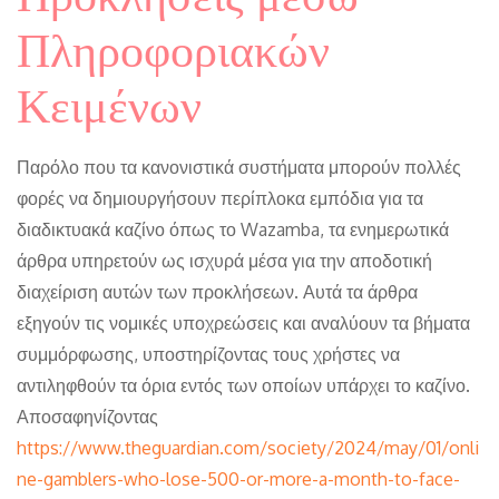
Πληροφοριακών
Κειμένων
Παρόλο που τα κανονιστικά συστήματα μπορούν πολλές
φορές να δημιουργήσουν περίπλοκα εμπόδια για τα
διαδικτυακά καζίνο όπως το Wazamba, τα ενημερωτικά
άρθρα υπηρετούν ως ισχυρά μέσα για την αποδοτική
διαχείριση αυτών των προκλήσεων. Αυτά τα άρθρα
εξηγούν τις νομικές υποχρεώσεις και αναλύουν τα βήματα
συμμόρφωσης, υποστηρίζοντας τους χρήστες να
αντιληφθούν τα όρια εντός των οποίων υπάρχει το καζίνο.
Αποσαφηνίζοντας
https://www.theguardian.com/society/2024/may/01/onli
ne-gamblers-who-lose-500-or-more-a-month-to-face-