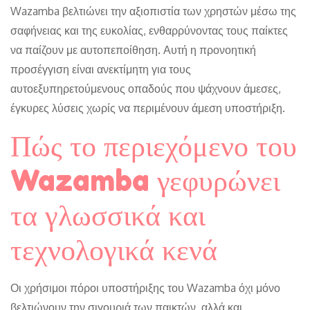
Wazamba βελτιώνει την αξιοπιστία των χρηστών μέσω της
σαφήνειας και της ευκολίας, ενθαρρύνοντας τους παίκτες
να παίζουν με αυτοπεποίθηση. Αυτή η προνοητική
προσέγγιση είναι ανεκτίμητη για τους
αυτοεξυπηρετούμενους οπαδούς που ψάχνουν άμεσες,
έγκυρες λύσεις χωρίς να περιμένουν άμεση υποστήριξη.
Πώς το περιεχόμενο του
Wazamba γεφυρώνει
τα γλωσσικά και
τεχνολογικά κενά
Οι χρήσιμοι πόροι υποστήριξης του Wazamba όχι μόνο
βελτιώνουν την σιγουριά των παικτών, αλλά και