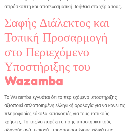
απρόσκοπτη και αποτελεσματική βοήθεια στα χέρια τους.
Σαφής Διάλεκτος και
Τοπική Προσαρμογή
στο Περιεχόμενο
Υποστήριξης του
Wazamba
Το Wazamba εγγυάται ότι το περιεχόμενο υποστήριξης
αξιοποιεί απλοποιημένη ελληνική ορολογία για να κάνει τις
πληροφορίες εύκολα κατανοητές για τους τοπικούς
χρήστες. Το καζίνο παρέχει επίσης υποστηρικτικούς
οδηγούς ανά περιοχή, προσαρμοσμένους ειδικά στις