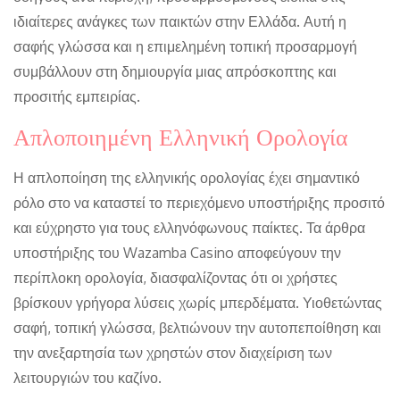
ιδιαίτερες ανάγκες των παικτών στην Ελλάδα. Αυτή η
σαφής γλώσσα και η επιμελημένη τοπική προσαρμογή
συμβάλλουν στη δημιουργία μιας απρόσκοπτης και
προσιτής εμπειρίας.
Απλοποιημένη Ελληνική Ορολογία
Η απλοποίηση της ελληνικής ορολογίας έχει σημαντικό
ρόλο στο να καταστεί το περιεχόμενο υποστήριξης προσιτό
και εύχρηστο για τους ελληνόφωνους παίκτες. Τα άρθρα
υποστήριξης του Wazamba Casino αποφεύγουν την
περίπλοκη ορολογία, διασφαλίζοντας ότι οι χρήστες
βρίσκουν γρήγορα λύσεις χωρίς μπερδέματα. Υιοθετώντας
σαφή, τοπική γλώσσα, βελτιώνουν την αυτοπεποίθηση και
την ανεξαρτησία των χρηστών στον διαχείριση των
λειτουργιών του καζίνο.