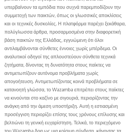
υπερβαίνουν τα εμπόδια που συχνά παρεμποδίζουν την
συμμετοχή των παικτών, όπως οι γλωσσικές αποκλίσεις
και οι τεχνικές δυσκολίες. Η πλατφόρμα παρέχει ξεκάθαρα,
πολύγλωσσα άρθρα, προσαρμοσμένα στην διαφορετική
βάση παικτών της Ελλάδας, εγγυώμενη ότι όλοι
αντιλαμβάνονται σύνθετες έννοιες χωρίς μπέρδεμα. Οι
αναλυτικοί οδηγοί της απλουστεύουν σύνθετα τεχνικά
ζητήματα, δίνοντας τη δυνατότητα στους παίκτες να
αντιμετωπίζουν αυτόνομα προβλήματα χωρίς
απογοήτευση. Αντιμετωπίζοντας κοινά προβλήματα σε
κατανοητή γλώσσα, το Wazamba επιτρέπει στους παίκτες
να κινούνται στο καζίνο με σιγουριά, περιορίζοντας την
ανάγκη από την άμεση υποστήριξη. Αυτή η εστιασμένη
προσέγγιση περιορίζει επίσης τους χρόνους επίλυσης και
βελτιώνει τη γενική ευχαρίστηση. Τελικά, το περιεχόμενο
του Wazamba δρα ως μια κρίσιμη σύνδεση, κάνοντας τα