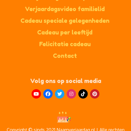
Verjaardagsvideo familielid
Cadeau speciale gelegenheden
Cadeau per leeftijd
Felicitatie cadeau
Contact
Volg ons op social media
Copyright © sinds 2021 Naamverjaardag.nl | Alle rechten