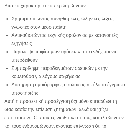
Βασικά χαρακτηριστικά περιλαμβάνουν:
Χρησιμοποιώντας συνηθισμένες ελληνικές λέξεις
γνωστές στον μέσο παίκτη
Αντικαθιστώντας τεχνικής ορολογίας με κατανοητές
εξηγήσεις
Παράλειψη αμφίσημων φράσεων που ενδέχεται να
μπερδέψουν
Συμπερίληψη παραδειγμάτων σχετικών με την
κουλτούρα για λόγους σαφήνειας
Διατήρηση ομοιόμορφης ορολογίας σε όλα τα έγγραφα
υποστήριξης
Αυτή η προσεκτική προσέγγιση όχι μόνο επιταχύνει τη
διαδικασία την επίλυση ζητημάτων, αλλά και χτίζει
εμπιστοσύνη. Οι παίκτες νιώθουν ότι τους καταλαβαίνουν
και τους ενδυναμώνουν, έχοντας επίγνωση ότι το