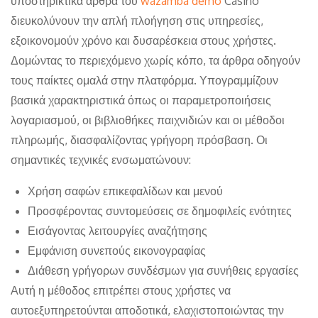
υποστηρικτικά άρθρα του
wazamba demo
Casino
διευκολύνουν την απλή πλοήγηση στις υπηρεσίες,
εξοικονομούν χρόνο και δυσαρέσκεια στους χρήστες.
Δομώντας το περιεχόμενο χωρίς κόπο, τα άρθρα οδηγούν
τους παίκτες ομαλά στην πλατφόρμα. Υπογραμμίζουν
βασικά χαρακτηριστικά όπως οι παραμετροποιήσεις
λογαριασμού, οι βιβλιοθήκες παιχνιδιών και οι μέθοδοι
πληρωμής, διασφαλίζοντας γρήγορη πρόσβαση. Οι
σημαντικές τεχνικές ενσωματώνουν:
Χρήση σαφών επικεφαλίδων και μενού
Προσφέροντας συντομεύσεις σε δημοφιλείς ενότητες
Εισάγοντας λειτουργίες αναζήτησης
Εμφάνιση συνεπούς εικονογραφίας
Διάθεση γρήγορων συνδέσμων για συνήθεις εργασίες
Αυτή η μέθοδος επιτρέπει στους χρήστες να
αυτοεξυπηρετούνται αποδοτικά, ελαχιστοποιώντας την