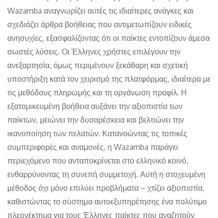
Wazamba αναγνωρίζει αυτές τις ιδιαίτερες ανάγκες και
σχεδιάζει άρθρα βοήθειας που αντιμετωπίζουν ειδικές
ανησυχίες, εξασφαλίζοντας ότι οι παίκτες εντοπίζουν άμεσα
σωστές λύσεις. Οι Έλληνες χρήστες επιλέγουν την
ανεξαρτησία, όμως περιμένουν ξεκάθαρη και σχετική
υποστήριξη κατά τον χειρισμό της πλατφόρμας, ιδιαίτερα με
τις μεθόδους πληρωμής και τη οργάνωση προφίλ. Η
εξατομικευμένη βοήθεια αυξάνει την αξιοπιστία των
παίκτων, μειώνει την δυσαρέσκεια και βελτιώνει την
ικανοποίηση των πελατών. Κατανοώντας τις τοπικές
συμπεριφορές και αναμονές, η Wazamba παράγει
περιεχόμενο που ανταποκρίνεται στο ελληνικό κοινό,
ενθαρρύνοντας τη συνεπή συμμετοχή. Αυτή η στοχευμένη
μέθοδος όχι μόνο επιλύει προβλήματα – χτίζει αξιοπιστία,
καθιστώντας το σύστημα αυτοεξυπηρέτησης ένα πολύτιμο
πλεονέκτημα για τους Έλληνες παίκτες που αναζητούν