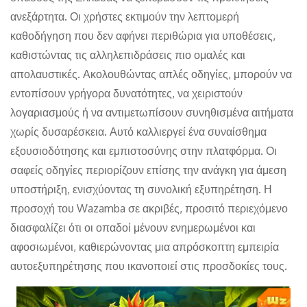
ανεξάρτητα. Οι χρήστες εκτιμούν την λεπτομερή
καθοδήγηση που δεν αφήνει περιθώρια για υποθέσεις,
καθιστώντας τις αλληλεπιδράσεις πιο ομαλές και
απολαυστικές. Ακολουθώντας απλές οδηγίες, μπορούν να
εντοπίσουν γρήγορα δυνατότητες, να χειριστούν
λογαριασμούς ή να αντιμετωπίσουν συνηθισμένα αιτήματα
χωρίς δυσαρέσκεια. Αυτό καλλιεργεί ένα συναίσθημα
εξουσιοδότησης και εμπιστοσύνης στην πλατφόρμα. Οι
σαφείς οδηγίες περιορίζουν επίσης την ανάγκη για άμεση
υποστήριξη, ενισχύοντας τη συνολική εξυπηρέτηση. Η
προσοχή του Wazamba σε ακριβές, προσιτό περιεχόμενο
διασφαλίζει ότι οι οπαδοί μένουν ενημερωμένοι και
αφοσιωμένοι, καθιερώνοντας μια απρόσκοπτη εμπειρία
αυτοεξυπηρέτησης που ικανοποιεί στις προσδοκίες τους.