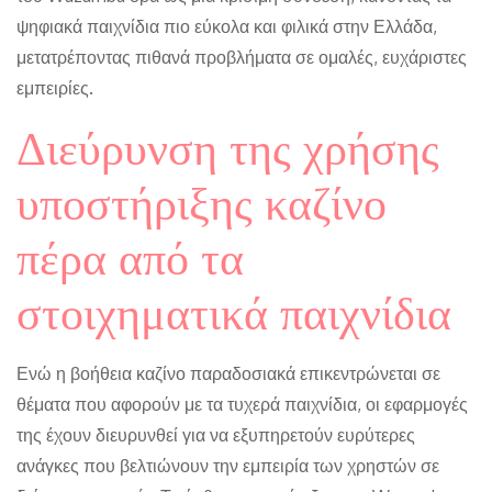
ψηφιακά παιχνίδια πιο εύκολα και φιλικά στην Ελλάδα,
μετατρέποντας πιθανά προβλήματα σε ομαλές, ευχάριστες
εμπειρίες.
Διεύρυνση της χρήσης
υποστήριξης καζίνο
πέρα από τα
στοιχηματικά παιχνίδια
Ενώ η βοήθεια καζίνο παραδοσιακά επικεντρώνεται σε
θέματα που αφορούν με τα τυχερά παιχνίδια, οι εφαρμογές
της έχουν διευρυνθεί για να εξυπηρετούν ευρύτερες
ανάγκες που βελτιώνουν την εμπειρία των χρηστών σε