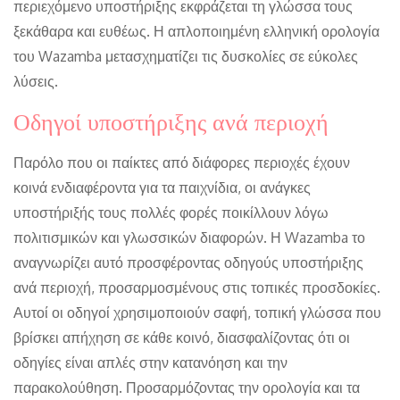
περιεχόμενο υποστήριξης εκφράζεται τη γλώσσα τους
ξεκάθαρα και ευθέως. Η απλοποιημένη ελληνική ορολογία
του Wazamba μετασχηματίζει τις δυσκολίες σε εύκολες
λύσεις.
Οδηγοί υποστήριξης ανά περιοχή
Παρόλο που οι παίκτες από διάφορες περιοχές έχουν
κοινά ενδιαφέροντα για τα παιχνίδια, οι ανάγκες
υποστήριξής τους πολλές φορές ποικίλλουν λόγω
πολιτισμικών και γλωσσικών διαφορών. Η Wazamba το
αναγνωρίζει αυτό προσφέροντας οδηγούς υποστήριξης
ανά περιοχή, προσαρμοσμένους στις τοπικές προσδοκίες.
Αυτοί οι οδηγοί χρησιμοποιούν σαφή, τοπική γλώσσα που
βρίσκει απήχηση σε κάθε κοινό, διασφαλίζοντας ότι οι
οδηγίες είναι απλές στην κατανόηση και την
παρακολούθηση. Προσαρμόζοντας την ορολογία και τα