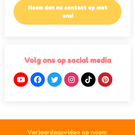
Neem dan nu contact op met
ons!
Volg ons op social media
Verjaardagsvideo op naam