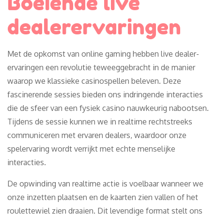
Boeiende live
dealerervaringen
Met de opkomst van online gaming hebben live dealer-
ervaringen een revolutie teweeggebracht in de manier
waarop we klassieke casinospellen beleven. Deze
fascinerende sessies bieden ons indringende interacties
die de sfeer van een fysiek casino nauwkeurig nabootsen.
Tijdens de sessie kunnen we in realtime rechtstreeks
communiceren met ervaren dealers, waardoor onze
spelervaring wordt verrijkt met echte menselijke
interacties.
De opwinding van realtime actie is voelbaar wanneer we
onze inzetten plaatsen en de kaarten zien vallen of het
roulettewiel zien draaien. Dit levendige format stelt ons