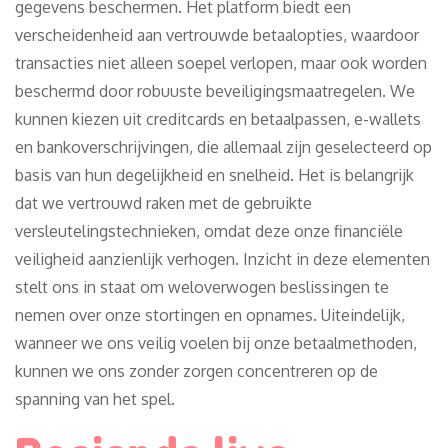
gegevens beschermen. Het platform biedt een
verscheidenheid aan vertrouwde betaalopties, waardoor
transacties niet alleen soepel verlopen, maar ook worden
beschermd door robuuste beveiligingsmaatregelen. We
kunnen kiezen uit creditcards en betaalpassen, e-wallets
en bankoverschrijvingen, die allemaal zijn geselecteerd op
basis van hun degelijkheid en snelheid. Het is belangrijk
dat we vertrouwd raken met de gebruikte
versleutelingstechnieken, omdat deze onze financiële
veiligheid aanzienlijk verhogen. Inzicht in deze elementen
stelt ons in staat om weloverwogen beslissingen te
nemen over onze stortingen en opnames. Uiteindelijk,
wanneer we ons veilig voelen bij onze betaalmethoden,
kunnen we ons zonder zorgen concentreren op de
spanning van het spel.