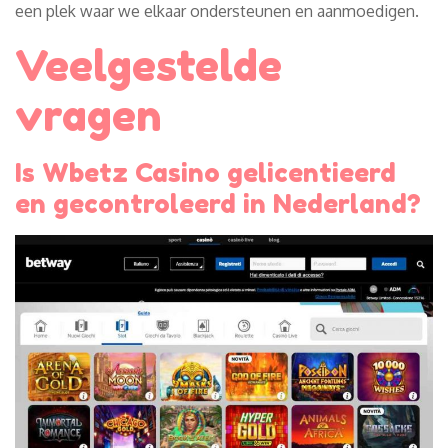
een plek waar we elkaar ondersteunen en aanmoedigen.
Veelgestelde
vragen
Is Wbetz Casino gelicentieerd
en gecontroleerd in Nederland?