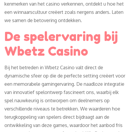
kenmerken van het casino verkennen, ontdekt u hoe het
een winnaarscultuur creëert zoals nergens anders. Laten
we samen de betovering ontdekken.
De spelervaring bij
Wbetz Casino
Bij het betreden in Wbetz Casino valt direct de
dynamische sfeer op die de perfecte setting creëert voor
een memorabele gamingervaring. De naadloze integratie
van innovatief spelontwerp fascineert ons, waarbij elk
spel nauwkeurig is ontworpen om deelnemers op
verschillende niveaus te betrekken. We waarderen hoe
terugkoppeling van spelers direct bijdraagt aan de
ontwikkeling van deze games, waardoor het aanbod fris