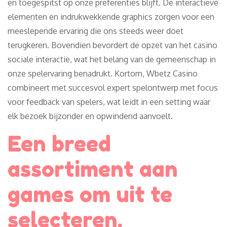
en toegespitst op onze preferenties blijft. De interactieve
elementen en indrukwekkende graphics zorgen voor een
meeslepende ervaring die ons steeds weer doet
terugkeren. Bovendien bevordert de opzet van het casino
sociale interactie, wat het belang van de gemeenschap in
onze spelervaring benadrukt. Kortom, Wbetz Casino
combineert met succesvol expert spelontwerp met focus
voor feedback van spelers, wat leidt in een setting waar
elk bezoek bijzonder en opwindend aanvoelt.
Een breed
assortiment aan
games om uit te
selecteren.