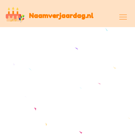
Skip
to
Naamverjaardag.nl
content