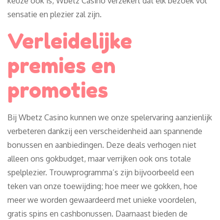
keuze ook is, Wbetz Casino verzekert dat elk bezoek vol
sensatie en plezier zal zijn.
Verleidelijke
premies en
promoties
Bij Wbetz Casino kunnen we onze spelervaring aanzienlijk
verbeteren dankzij een verscheidenheid aan spannende
bonussen en aanbiedingen. Deze deals verhogen niet
alleen ons gokbudget, maar verrijken ook ons totale
spelplezier. Trouwprogramma’s zijn bijvoorbeeld een
teken van onze toewijding; hoe meer we gokken, hoe
meer we worden gewaardeerd met unieke voordelen,
gratis spins en cashbonussen. Daarnaast bieden de