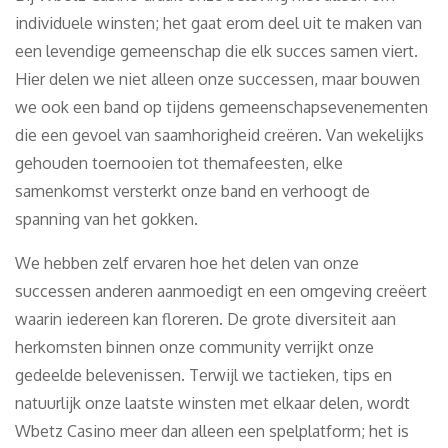
individuele winsten; het gaat erom deel uit te maken van
een levendige gemeenschap die elk succes samen viert.
Hier delen we niet alleen onze successen, maar bouwen
we ook een band op tijdens gemeenschapsevenementen
die een gevoel van saamhorigheid creëren. Van wekelijks
gehouden toernooien tot themafeesten, elke
samenkomst versterkt onze band en verhoogt de
spanning van het gokken.
We hebben zelf ervaren hoe het delen van onze
successen anderen aanmoedigt en een omgeving creëert
waarin iedereen kan floreren. De grote diversiteit aan
herkomsten binnen onze community verrijkt onze
gedeelde belevenissen. Terwijl we tactieken, tips en
natuurlijk onze laatste winsten met elkaar delen, wordt
Wbetz Casino meer dan alleen een spelplatform; het is