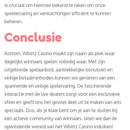
is cruciaal om hiermee bekend te raken om onze
speelervaring en verwachtingen efficiënt te kunnen
beheren.
Conclusie
Kortom, Wbetz Casino maakt zijn naam als plek waar
dagelijks winnaars spelen volledig waar. Met zijn
uitgebreide spelaanbod, aantrekkelijke bonussen en
veilige betaalmethoden kunnen we genieten van een
spannende en veilige spelervaring. De fascinerende
interactie met de live dealers zorgt voor een exclusieve
sfeer en geeft ons het gevoel deel uit te maken van iets
speciaals. Dus, als je klaar bent om je aan te sluiten bij
een actieve community van winnaars, laten we dan de
opwindende wereld van het Wbetz Casino induiken!