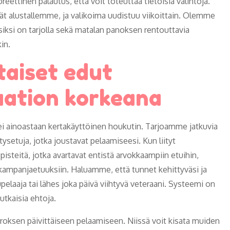
reettinen palautus, että voit toteuttaa tietoisia valintoja.
ät alustallemme, ja valikoima uudistuu viikoittain. Olemme
 siksi on tarjolla sekä matalan panoksen rentouttavia
in.
ttaiset edut
aation korkeana
i ainoastaan kertakäyttöinen houkutin. Tarjoamme jatkuvia
tysetuja, jotka joustavat pelaamiseesi. Kun liityt
steitä, jotka avartavat entistä arvokkaampiin etuihin,
kampanjaetuuksiin. Haluamme, että tunnet kehittyväsi ja
upelaaja tai lähes joka päivä viihtyvä veteraani. Systeemi on
tkaisia ehtoja.
erroksen päivittäiseen pelaamiseen. Niissä voit kisata muiden