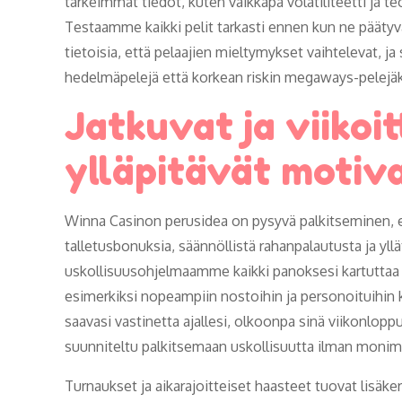
tärkeimmät tiedot, kuten vaikkapa volatiliteetti ja teo
Testaamme kaikki pelit tarkasti ennen kun ne päätyv
tietoisia, että pelaajien mieltymykset vaihtelevat, ja
hedelmäpelejä että korkean riskin megaways-pelejäk
Jatkuvat ja viikoi
ylläpitävät motiv
Winna Casinon perusidea on pysyvä palkitseminen, e
talletusbonuksia, säännöllistä rahanpalautusta ja yllä
uskollisuusohjelmaamme kaikki panoksesi kartuttaa pi
esimerkiksi nopeampiin nostoihin ja personoituihin 
saavasi vastinetta ajallesi, olkoonpa sinä viikonlopp
suunniteltu palkitsemaan uskollisuutta ilman monimu
Turnaukset ja aikarajoitteiset haasteet tuovat lisäk