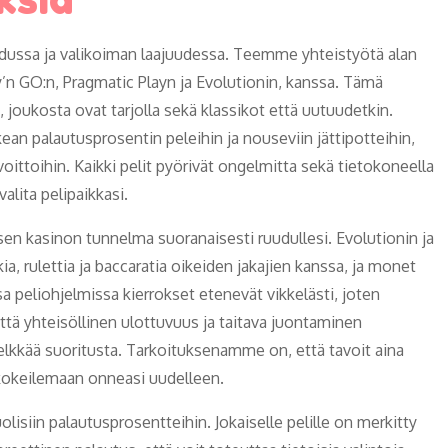
dussa ja valikoiman laajuudessa. Teemme yhteistyötä alan
y’n GO:n, Pragmatic Playn ja Evolutionin, kanssa. Tämä
 joukosta ovat tarjolla sekä klassikot että uutuudetkin.
an palautusprosentin peleihin ja nouseviin jättipotteihin,
oittoihin. Kaikki pelit pyörivät ongelmitta sekä tietokoneella
alita pelipaikkasi.
n kasinon tunnelma suoranaisesti ruudullesi. Evolutionin ja
, rulettia ja baccaratia oikeiden jakajien kanssa, ja monet
 peliohjelmissa kierrokset etenevät vikkelästi, joten
ä yhteisöllinen ulottuvuus ja taitava juontaminen
lkkää suoritusta. Tarkoituksenamme on, että tavoit aina
 kokeilemaan onneasi uudelleen.
isiin palautusprosentteihin. Jokaiselle pelille on merkitty