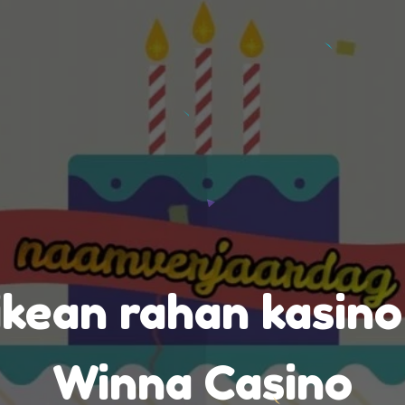
oikean rahan kasin
Winna Casino