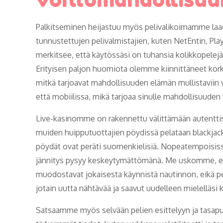
Palkitseminen heijastuu myös pelivalikoimamme laa
tunnustettujen pelivalmistajien, kuten NetEntin, Pla
merkitsee, että käytössäsi on tuhansia kolikkopelejä,
Erityisen paljon huomiota olemme kiinnittäneet korke
mitkä tarjoavat mahdollisuuden elämän mullistaviin v
että mobiilissa, mikä tarjoaa sinulle mahdollisuuden v
Live-kasinomme on rakennettu välittämään autenttise
muiden huipputuottajien pöydissä pelataan blackjackia
pöydät ovat peräti suomenkielisiä. Nopeatempoisissa
jännitys pysyy keskeytymättömänä. Me uskomme, ett
muodostavat jokaisesta käynnistä nautinnon, eikä pe
jotain uutta nähtävää ja saavut uudelleen mielelläsi
Satsaamme myös selvään pelien esittelyyn ja tasapuol