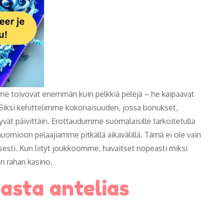
me toivovat enemmän kuin pelkkiä pelejä – he kaipaavat
. Siksi kehittelimme kokonaisuuden, jossa bonukset,
yvät päivittäin. Erottaudumme suomalaisille tarkoitetulla
huomioon pelaajiamme pitkällä aikavälillä. Tämä ei ole vain
esti. Kun liityt joukkoomme, havaitset nopeasti miksi
n rahan kasino.
nasta antelias