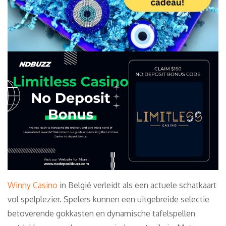
Winny Casino
in België verleidt als een actuele schatkaart
vol spelplezier. Spelers kunnen een uitgebreide selectie
betoverende gokkasten en dynamische tafelspellen