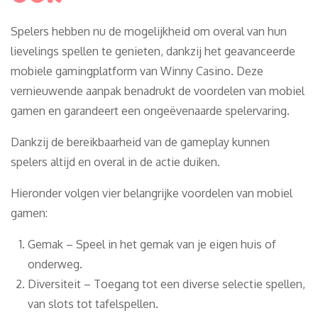
Spelers hebben nu de mogelijkheid om overal van hun
lievelings spellen te genieten, dankzij het geavanceerde
mobiele gamingplatform van Winny Casino. Deze
vernieuwende aanpak benadrukt de voordelen van mobiel
gamen en garandeert een ongeëvenaarde spelervaring.
Dankzij de bereikbaarheid van de gameplay kunnen
spelers altijd en overal in de actie duiken.
Hieronder volgen vier belangrijke voordelen van mobiel
gamen:
Gemak – Speel in het gemak van je eigen huis of
onderweg.
Diversiteit – Toegang tot een diverse selectie spellen,
van slots tot tafelspellen.