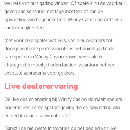
wel iets van hun gading vinden. Of spelers nu de voorkeur
geven aan sensatie met lage inzetten of aan de
opwinding van hoge inzetten, Winny Casino belooft een
aantrekkelijke sfeer.
Met voor elke speler wat wils, van nieuwkomers tot
doorgewinterde professionals, is het duidelijk dat de
tafelspellen in Winny Casino zowel vermaak als
strategische moeilijkheden bieden, waardoor het een
absolute aanrader is voor gokkers.
Live dealerervaring
De live dealer-ervaring bij Winny Casino dompelt spelers
onder in een echte spelomgeving die de opwinding van
een echt casino nauw nabootst.
Dankzij de nieuwste innovaties op het gebied van live