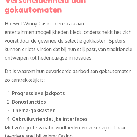
Verscheidenheid aan
gokautomaten
Hoewel Winny Casino een scala aan
entertainmentmogelijkheden biedt, onderscheidt het zich
vooral door de gevarieerde selectie gokkasten. Spelers
kunnen er iets vinden dat bij hun stijl past, van traditionele
ontwerpen tot hedendaagse innovaties.
Dit is waarom hun gevarieerde aanbod aan gokautomaten
zo aantrekkelijk is:
Progressieve jackpots
Bonusfuncties
Thema-gokkasten
Gebruiksvriendelijke interfaces
Met zo’n grote variatie vindt iedereen zeker zijn of haar
favoriete spel bij Winny Casino.