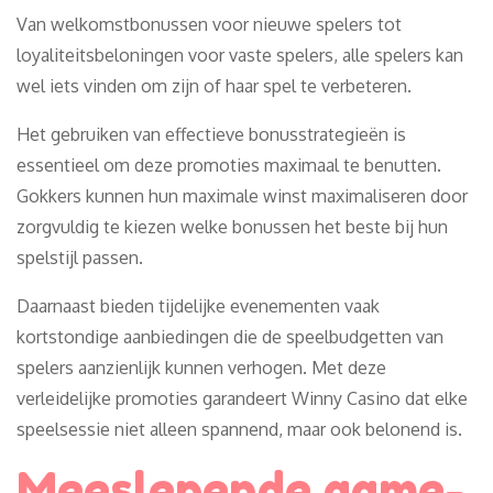
Van welkomstbonussen voor nieuwe spelers tot
loyaliteitsbeloningen voor vaste spelers, alle spelers kan
wel iets vinden om zijn of haar spel te verbeteren.
Het gebruiken van effectieve bonusstrategieën is
essentieel om deze promoties maximaal te benutten.
Gokkers kunnen hun maximale winst maximaliseren door
zorgvuldig te kiezen welke bonussen het beste bij hun
spelstijl passen.
Daarnaast bieden tijdelijke evenementen vaak
kortstondige aanbiedingen die de speelbudgetten van
spelers aanzienlijk kunnen verhogen. Met deze
verleidelijke promoties garandeert Winny Casino dat elke
speelsessie niet alleen spannend, maar ook belonend is.
Meeslepende game-