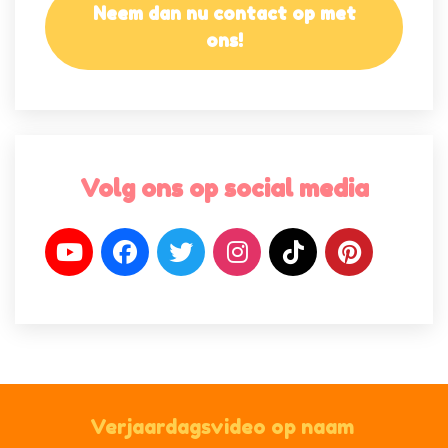
Neem dan nu contact op met
ons!
Volg ons op social media
Verjaardagsvideo op naam