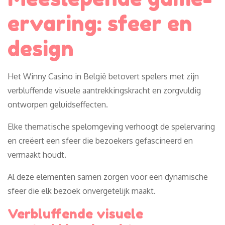
ervaring: sfeer en
design
Het Winny Casino in België betovert spelers met zijn
verbluffende visuele aantrekkingskracht en zorgvuldig
ontworpen geluidseffecten.
Elke thematische spelomgeving verhoogt de spelervaring
en creëert een sfeer die bezoekers gefascineerd en
vermaakt houdt.
Al deze elementen samen zorgen voor een dynamische
sfeer die elk bezoek onvergetelijk maakt.
Verbluffende visuele