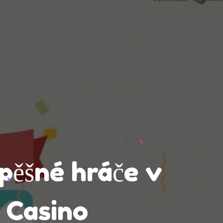
pěšné hráče v
a Casino