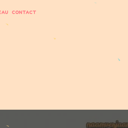
EAU
CONTACT