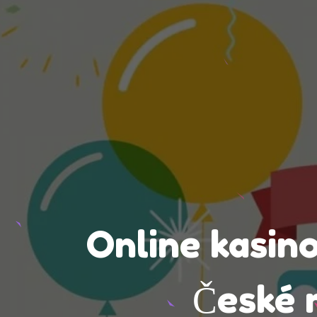
Online kasin
České r