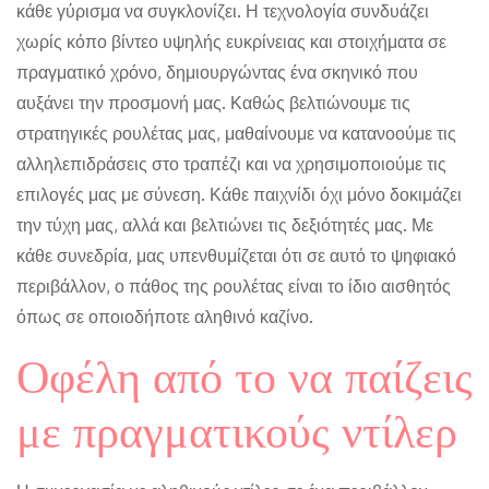
κάθε γύρισμα να συγκλονίζει. Η τεχνολογία συνδυάζει
χωρίς κόπο βίντεο υψηλής ευκρίνειας και στοιχήματα σε
πραγματικό χρόνο, δημιουργώντας ένα σκηνικό που
αυξάνει την προσμονή μας. Καθώς βελτιώνουμε τις
στρατηγικές ρουλέτας μας, μαθαίνουμε να κατανοούμε τις
αλληλεπιδράσεις στο τραπέζι και να χρησιμοποιούμε τις
επιλογές μας με σύνεση. Κάθε παιχνίδι όχι μόνο δοκιμάζει
την τύχη μας, αλλά και βελτιώνει τις δεξιότητές μας. Με
κάθε συνεδρία, μας υπενθυμίζεται ότι σε αυτό το ψηφιακό
περιβάλλον, ο πάθος της ρουλέτας είναι το ίδιο αισθητός
όπως σε οποιοδήποτε αληθινό καζίνο.
Οφέλη από το να παίζεις
με πραγματικούς ντίλερ