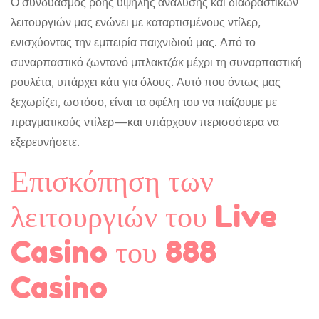
Ο συνδυασμός ροής υψηλής ανάλυσης και διαδραστικών
λειτουργιών μας ενώνει με καταρτισμένους ντίλερ,
ενισχύοντας την εμπειρία παιχνιδιού μας. Από το
συναρπαστικό ζωντανό μπλακτζάκ μέχρι τη συναρπαστική
ρουλέτα, υπάρχει κάτι για όλους. Αυτό που όντως μας
ξεχωρίζει, ωστόσο, είναι τα οφέλη του να παίζουμε με
πραγματικούς ντίλερ—και υπάρχουν περισσότερα να
εξερευνήσετε.
Επισκόπηση των
λειτουργιών του Live
Casino του 888
Casino