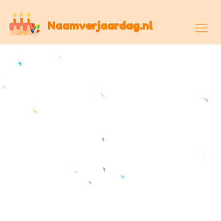
Skip
to
Naamverjaardag.nl
content