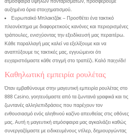
ατμόσφαιρα υψηλών πονταρισμάτων, προσφέρουμε
αυξημένα όρια στοιχηματισμού.
Ευρωπαϊκό Μπλακτζάκ – Προσθέτει ένα τακτικό
πλεονέκτημα με διαφορετικούς κανόνες και περιορισμένες
τράπουλες, ενισχύοντας την εξειδίκευσή μας περαιτέρω.
Κάθε παραλλαγή μας καλεί να εξελίξουμε και να
αναπτύξουμε τις τακτικές μας, εγγυώμενοι ότι
ευχαριστιόμαστε κάθε στιγμή στο τραπέζι. Καλό παιχνίδι!
Καθηλωτική εμπειρία ρουλέτας
Όταν εμβαθύνουμε στην μαγευτική εμπειρία ρουλέτας στο
888 Casino, γοητευόμαστε από τα ζωντανά γραφικά και τις
ζωντανές αλληλεπιδράσεις που παρέχουν τον
ενθουσιασμό ενός αληθινού καζίνο απευθείας στις οθόνες
μας. Αυτή η μαγευτική ατμόσφαιρα μας αγκαλιάζει καθώς
συνεργαζόμαστε με ειδικευμένους ντίλερ, δημιουργώντας