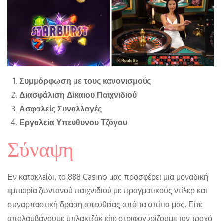
Συμμόρφωση με τους κανονισμούς
Διασφάλιση Δίκαιου Παιχνιδιού
Ασφαλείς Συναλλαγές
Εργαλεία Υπεύθυνου Τζόγου
Σύναψη
Εν κατακλείδι, το 888 Casino μας προσφέρει μια μοναδική
εμπειρία ζωντανού παιχνιδιού με πραγματικούς ντίλερ και
συναρπαστική δράση απευθείας από τα σπίτια μας. Είτε
απολαμβάνουμε μπλακτζάκ είτε στριφογυρίζουμε τον τροχό