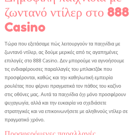
ζωντανό ντίλερ στο 888
Casino
Τώρα που εξετάσαμε πώς λειτουργούν τα παιχνίδια με
ζωντανό ντίλερ, ας δούμε μερικές από τις αγαπημένες
επιλογές στο 888 Casino. Δεν μπορούμε να αγνοήσουμε
τις ενδιαφέρουσες παραλλαγές του μπλακτζάκ που
προσφέρονται, καθώς και την καθηλωτική εμπειρία
ρουλέτας που φέρνει πραγματικά τον πάθος του καζίνο
στις οθόνες μας. Αυτά τα παιχνίδια όχι μόνο προσφέρουν
ψυχαγωγία, αλλά και την ευκαιρία να σχεδιάσετε
στρατηγικές και να επικοινωνήσετε με αληθινούς ντίλερ σε
πραγματικό χρόνο.
Προσφερόμενες παραλλαγές