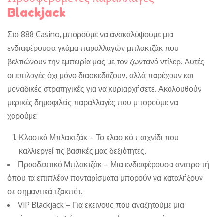
Blackjack
Στο 888 Casino, μπορούμε να ανακαλύψουμε μια
ενδιαφέρουσα γκάμα παραλλαγών μπλακτζάκ που
βελτιώνουν την εμπειρία μας με τον ζωντανό ντίλερ. Αυτές
οι επιλογές όχι μόνο διασκεδάζουν, αλλά παρέχουν και
μοναδικές στρατηγικές για να κυριαρχήσετε. Ακολουθούν
μερικές δημοφιλείς παραλλαγές που μπορούμε να
χαρούμε:
Κλασικό Μπλακτζάκ – Το κλασικό παιχνίδι που
καλλιεργεί τις βασικές μας δεξιότητες.
Προοδευτικό Μπλακτζάκ – Μια ενδιαφέρουσα ανατροπή
όπου τα επιπλέον πονταρίσματα μπορούν να καταλήξουν
σε σημαντικά τζακπότ.
VIP Blackjack – Για εκείνους που αναζητούμε μια