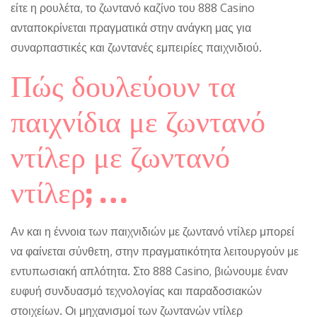
είτε η ρουλέτα, το ζωντανό καζίνο του 888 Casino
ανταποκρίνεται πραγματικά στην ανάγκη μας για
συναρπαστικές και ζωντανές εμπειρίες παιχνιδιού.
Πώς δουλεύουν τα
παιχνίδια με ζωντανό
ντίλερ με ζωντανό
ντίλερ; …
Αν και η έννοια των παιχνιδιών με ζωντανό ντίλερ μπορεί
να φαίνεται σύνθετη, στην πραγματικότητα λειτουργούν με
εντυπωσιακή απλότητα. Στο 888 Casino, βιώνουμε έναν
ευφυή συνδυασμό τεχνολογίας και παραδοσιακών
στοιχείων. Οι μηχανισμοί των ζωντανών ντίλερ