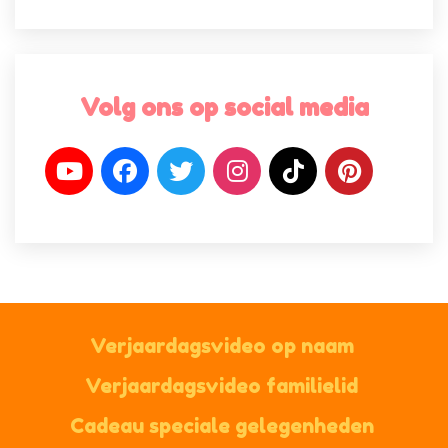
Volg ons op social media
Verjaardagsvideo op naam
Verjaardagsvideo familielid
Cadeau speciale gelegenheden