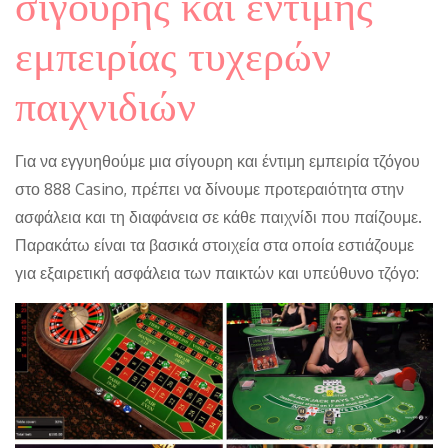
σίγουρης και έντιμης
εμπειρίας τυχερών
παιχνιδιών
Για να εγγυηθούμε μια σίγουρη και έντιμη εμπειρία τζόγου
στο 888 Casino, πρέπει να δίνουμε προτεραιότητα στην
ασφάλεια και τη διαφάνεια σε κάθε παιχνίδι που παίζουμε.
Παρακάτω είναι τα βασικά στοιχεία στα οποία εστιάζουμε
για εξαιρετική ασφάλεια των παικτών και υπεύθυνο τζόγο: