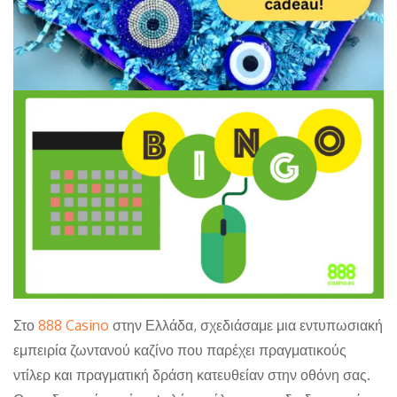
Στο
888 Casino
στην Ελλάδα, σχεδιάσαμε μια εντυπωσιακή
εμπειρία ζωντανού καζίνο που παρέχει πραγματικούς
ντίλερ και πραγματική δράση κατευθείαν στην οθόνη σας.