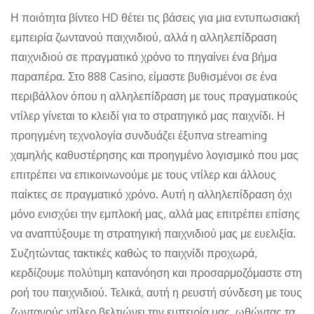
Η ποιότητα βίντεο HD θέτει τις βάσεις για μια εντυπωσιακή
εμπειρία ζωντανού παιχνιδιού, αλλά η αλληλεπίδραση
παιχνιδιού σε πραγματικό χρόνο το πηγαίνει ένα βήμα
παραπέρα. Στο 888 Casino, είμαστε βυθισμένοι σε ένα
περιβάλλον όπου η αλληλεπίδραση με τους πραγματικούς
ντίλερ γίνεται το κλειδί για το στρατηγικό μας παιχνίδι. Η
προηγμένη τεχνολογία συνδυάζει έξυπνα streaming
χαμηλής καθυστέρησης και προηγμένο λογισμικό που μας
επιτρέπει να επικοινωνούμε με τους ντίλερ και άλλους
παίκτες σε πραγματικό χρόνο. Αυτή η αλληλεπίδραση όχι
μόνο ενισχύει την εμπλοκή μας, αλλά μας επιτρέπει επίσης
να αναπτύξουμε τη στρατηγική παιχνιδιού μας με ευελιξία.
Συζητώντας τακτικές καθώς το παιχνίδι προχωρά,
κερδίζουμε πολύτιμη κατανόηση και προσαρμοζόμαστε στη
ροή του παιχνιδιού. Τελικά, αυτή η ρευστή σύνδεση με τους
ζωντανούς ντίλερ βελτιώνει την εμπειρία μας, ωθώντας τα