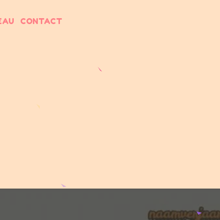
EAU
CONTACT