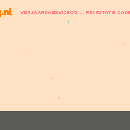
.nl
VERJAARDAGSVIDEO’S
FELICITATIE CAD