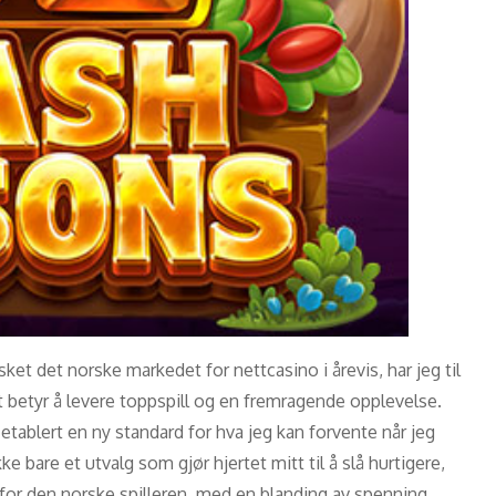
ket det norske markedet for nettcasino i årevis, har jeg til
t betyr å levere toppspill og en fremragende opplevelse.
etablert en ny standard for hva jeg kan forvente når jeg
e bare et utvalg som gjør hjertet mitt til å slå hurtigere,
r den norske spilleren, med en blanding av spenning,