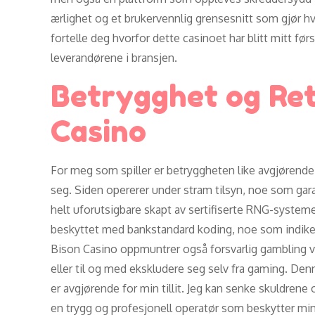
ærlighet og et brukervennlig grensesnitt som gjør hv
fortelle deg hvorfor dette casinoet har blitt mitt førs
leverandørene i bransjen.
Betrygghet og Rett
Casino
For meg som spiller er betryggheten like avgjørende
seg. Siden opererer under stram tilsyn, noe som garan
helt uforutsigbare skapt av sertifiserte RNG-syste
beskyttet med bankstandard koding, noe som indikere
Bison Casino oppmuntrer også forsvarlig gambling ved
eller til og med ekskludere seg selv fra gaming. Den
er avgjørende for min tillit. Jeg kan senke skuldrene o
en trygg og profesjonell operatør som beskytter mi