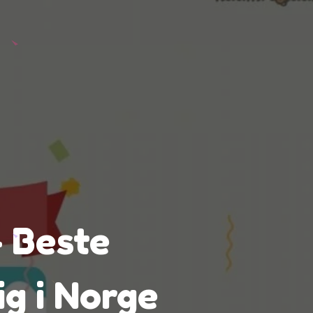
– Beste
ig i Norge