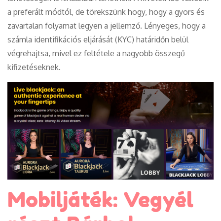
a preferált módtól, de törekszünk hogy, hogy a gyors és
zavartalan folyamat legyen a jellemző. Lényeges, hogy a
számla identifikációs eljárását (KYC) határidőn belül
végrehajtsa, mivel ez feltétele a nagyobb összegű
kifizetéseknek.
Mobiljáték: Vegyél