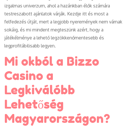
izgalmas univerzum, ahol a hazánkban élők számára
testreszabott ajánlatok várják. Kezdje itt és most a
felfedezés útját, mert a legjobb nyeremények nem várnak
sokáig, és mi mindent megteszünk azért, hogy a
játékélménye a lehető legzökkenőmentesebb és
legprofitábilisabb legyen.
Mi okból a Bizzo
Casino a
Legkiválóbb
Lehetőség
Magyarországon?