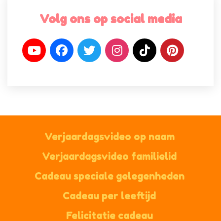
Volg ons op social media
Verjaardagsvideo op naam
Verjaardagsvideo familielid
Cadeau speciale gelegenheden
Cadeau per leeftijd
Felicitatie cadeau