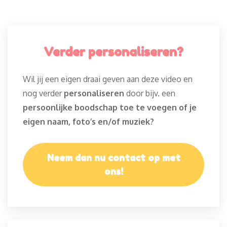
Verder personaliseren?
Wil jij een eigen draai geven aan deze video en
nog verder
personaliseren
door bijv. een
persoonlijke boodschap toe te voegen of je
eigen naam, foto’s en/of muziek?
Neem dan nu contact op met
ons!