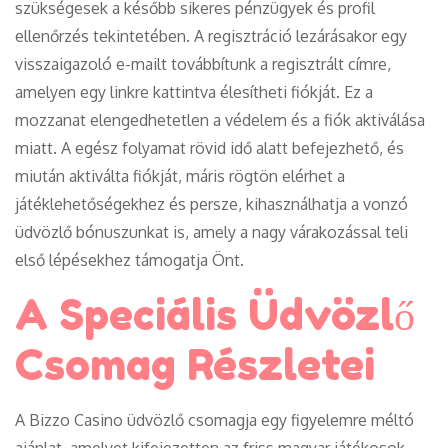
szükségesek a később sikeres pénzügyek és profil
ellenőrzés tekintetében. A regisztráció lezárásakor egy
visszaigazoló e-mailt továbbítunk a regisztrált címre,
amelyen egy linkre kattintva élesítheti fiókját. Ez a
mozzanat elengedhetetlen a védelem és a fiók aktiválása
miatt. A egész folyamat rövid idő alatt befejezhető, és
miután aktiválta fiókját, máris rögtön elérhet a
játéklehetőségekhez és persze, kihasználhatja a vonzó
üdvözlő bónuszunkat is, amely a nagy várakozással teli
első lépésekhez támogatja Önt.
A Speciális Üdvözlő
Csomag Részletei
A Bizzo Casino üdvözlő csomagja egy figyelemre méltó
ajánlat, amelyet kifejezetten az friss magyar játékosok