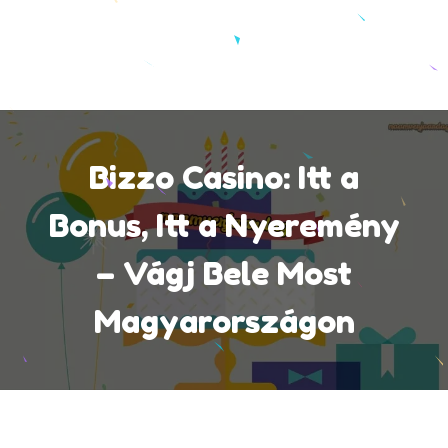
Bizzo Casino: Itt a
Bonus, Itt a Nyeremény
– Vágj Bele Most
Magyarországon