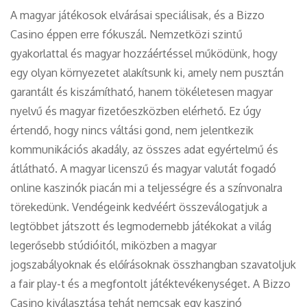
A magyar játékosok elvárásai speciálisak, és a Bizzo
Casino éppen erre fókuszál. Nemzetközi szintű
gyakorlattal és magyar hozzáértéssel működünk, hogy
egy olyan környezetet alakítsunk ki, amely nem pusztán
garantált és kiszámítható, hanem tökéletesen magyar
nyelvű és magyar fizetőeszközben elérhető. Ez úgy
értendő, hogy nincs váltási gond, nem jelentkezik
kommunikációs akadály, az összes adat egyértelmű és
átlátható. A magyar licenszű és magyar valutát fogadó
online kaszinók piacán mi a teljességre és a színvonalra
törekedünk. Vendégeink kedvéért összeválogatjuk a
legtöbbet játszott és legmodernebb játékokat a világ
legerősebb stúdióitól, miközben a magyar
jogszabályoknak és előírásoknak összhangban szavatoljuk
a fair play-t és a megfontolt játéktevékenységet. A Bizzo
Casino kiválasztása tehát nemcsak egy kaszinó