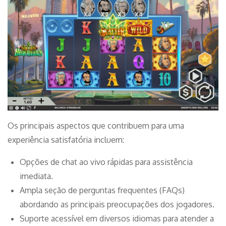
Os principais aspectos que contribuem para uma
experiência satisfatória incluem:
Opções de chat ao vivo rápidas para assistência
imediata.
Ampla seção de perguntas frequentes (FAQs)
abordando as principais preocupações dos jogadores.
Suporte acessível em diversos idiomas para atender a