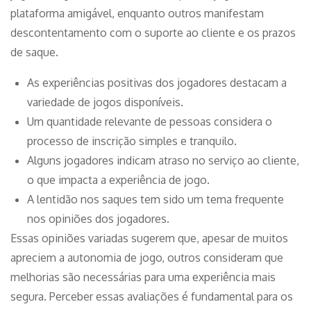
plataforma amigável, enquanto outros manifestam
descontentamento com o suporte ao cliente e os prazos
de saque.
As experiências positivas dos jogadores destacam a
variedade de jogos disponíveis.
Um quantidade relevante de pessoas considera o
processo de inscrição simples e tranquilo.
Alguns jogadores indicam atraso no serviço ao cliente,
o que impacta a experiência de jogo.
A lentidão nos saques tem sido um tema frequente
nos opiniões dos jogadores.
Essas opiniões variadas sugerem que, apesar de muitos
apreciem a autonomia de jogo, outros consideram que
melhorias são necessárias para uma experiência mais
segura. Perceber essas avaliações é fundamental para os