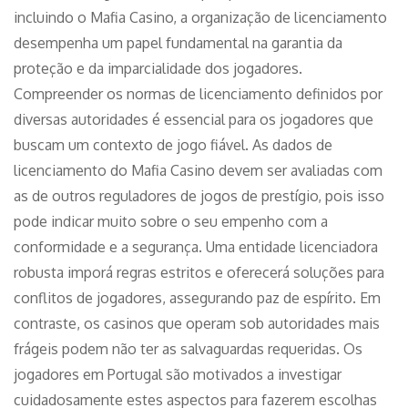
incluindo o Mafia Casino, a organização de licenciamento
desempenha um papel fundamental na garantia da
proteção e da imparcialidade dos jogadores.
Compreender os normas de licenciamento definidos por
diversas autoridades é essencial para os jogadores que
buscam um contexto de jogo fiável. As dados de
licenciamento do Mafia Casino devem ser avaliadas com
as de outros reguladores de jogos de prestígio, pois isso
pode indicar muito sobre o seu empenho com a
conformidade e a segurança. Uma entidade licenciadora
robusta imporá regras estritos e oferecerá soluções para
conflitos de jogadores, assegurando paz de espírito. Em
contraste, os casinos que operam sob autoridades mais
frágeis podem não ter as salvaguardas requeridas. Os
jogadores em Portugal são motivados a investigar
cuidadosamente estes aspectos para fazerem escolhas