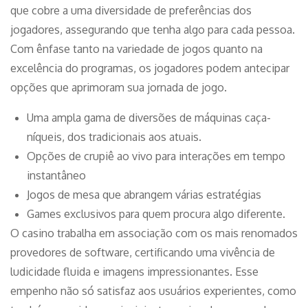
que cobre a uma diversidade de preferências dos
jogadores, assegurando que tenha algo para cada pessoa.
Com ênfase tanto na variedade de jogos quanto na
excelência do programas, os jogadores podem antecipar
opções que aprimoram sua jornada de jogo.
Uma ampla gama de diversões de máquinas caça-
níqueis, dos tradicionais aos atuais.
Opções de crupiê ao vivo para interações em tempo
instantâneo
Jogos de mesa que abrangem várias estratégias
Games exclusivos para quem procura algo diferente.
O casino trabalha em associação com os mais renomados
provedores de software, certificando uma vivência de
ludicidade fluida e imagens impressionantes. Esse
empenho não só satisfaz aos usuários experientes, como