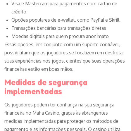
Visa e Mastercard para pagamentos com cartão de
crédito
Opções populares de e-wallet, como PayPal e Skrill.
Transações bancárias para transações diretas
Moedas digitais para quem procura anonimato
Essas opções, em conjunto com um suporte confiável,
possibilitam que os jogadores se focalizem em desfrutar
suas experiências nos jogos, cientes que suas operações
financeiras estão em boas mãos.
Medidas de segurança
implementadas
Os jogadores podem ter confiança na sua segurança
financeira no Mafia Casino, graças às abrangentes
medidas implementadas para proteger os métodos de
pagamento e as informações pessoais. O casino utiliza