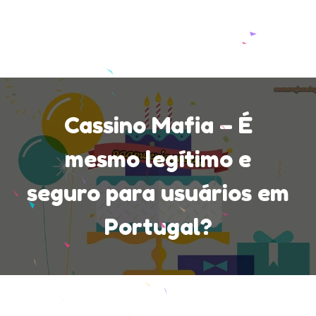
Cassino Mafia – É
mesmo legítimo e
seguro para usuários em
Portugal?