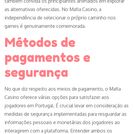
também convida os principiantes animados em explorar
as alternativas oferecidas. No Mafia Casino, a
independência de selecionar o próprio caminho nos
games é genuinamente comemorada.
Métodos de
pagamentos e
segurança
No que diz respeito aos meios de pagamento, o Mafia
Casino oferece várias opções para satisfazer aos
jogadores em Portugal. É crucial levar em consideração as
medidas de segurança implementadas para resguardar as
informações pessoais e monetárias dos jogadores ao
interagirem com a plataforma. Entender ambos os