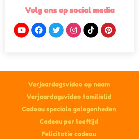
Volg ons op social media
Verjaardagsvideo op naam
Verjaardagsvideo familielid
Cadeau speciale gelegenheden
Cadeau per leeftijd
Felicitatie cadeau