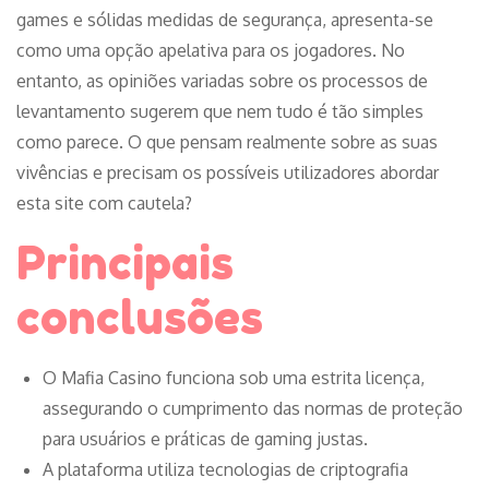
games e sólidas medidas de segurança, apresenta-se
como uma opção apelativa para os jogadores. No
entanto, as opiniões variadas sobre os processos de
levantamento sugerem que nem tudo é tão simples
como parece. O que pensam realmente sobre as suas
vivências e precisam os possíveis utilizadores abordar
esta site com cautela?
Principais
conclusões
O Mafia Casino funciona sob uma estrita licença,
assegurando o cumprimento das normas de proteção
para usuários e práticas de gaming justas.
A plataforma utiliza tecnologias de criptografia