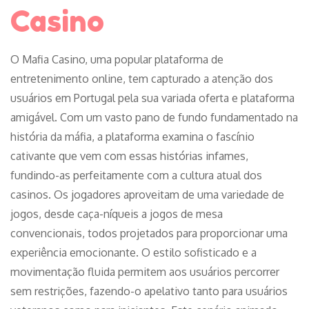
Casino
O Mafia Casino, uma popular plataforma de
entretenimento online, tem capturado a atenção dos
usuários em Portugal pela sua variada oferta e plataforma
amigável. Com um vasto pano de fundo fundamentado na
história da máfia, a plataforma examina o fascínio
cativante que vem com essas histórias infames,
fundindo-as perfeitamente com a cultura atual dos
casinos. Os jogadores aproveitam de uma variedade de
jogos, desde caça-níqueis a jogos de mesa
convencionais, todos projetados para proporcionar uma
experiência emocionante. O estilo sofisticado e a
movimentação fluida permitem aos usuários percorrer
sem restrições, fazendo-o apelativo tanto para usuários