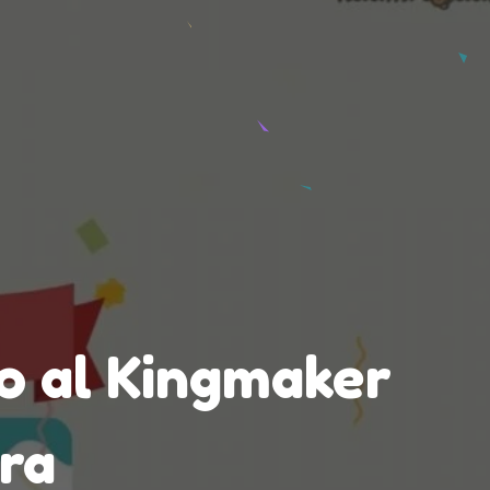
so al Kingmaker
era