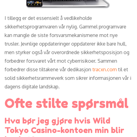
I tillegg er det essensielt å vedlikeholde
sikkerhetsprogramvaren vår nylig. Gammel programvare
kan mangle de siste forsvarsmekanismene mot nye
trusler. Jevnlige oppdateringer oppdaterer ikke bare hull,
men styrker også vår overordnede sikkerhetsposisjon og
forbedrer forsvaret vårt mot cyberrisikoer. Sammen
forbedrer disse tiltakene vår dedikasjon
tracxn.com
til et
solid sikkerhetsrammeverk som sikrer informasjonen vår i
dagens digitale landskap.
Ofte stilte spørsmål
Hva bør jeg gjøre hvis Wild
Tokyo Casino-kontoen min blir