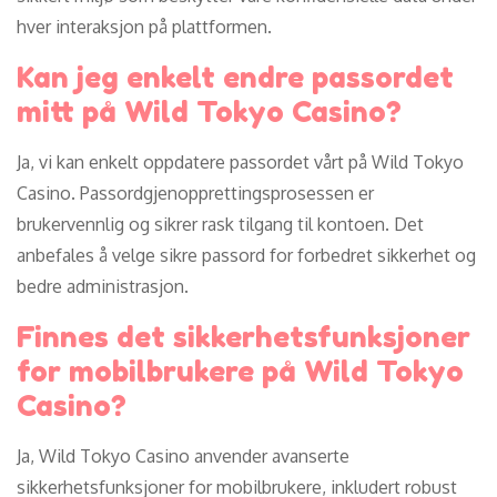
hver interaksjon på plattformen.
Kan jeg enkelt endre passordet
mitt på Wild Tokyo Casino?
Ja, vi kan enkelt oppdatere passordet vårt på Wild Tokyo
Casino. Passordgjenopprettingsprosessen er
brukervennlig og sikrer rask tilgang til kontoen. Det
anbefales å velge sikre passord for forbedret sikkerhet og
bedre administrasjon.
Finnes det sikkerhetsfunksjoner
for mobilbrukere på Wild Tokyo
Casino?
Ja, Wild Tokyo Casino anvender avanserte
sikkerhetsfunksjoner for mobilbrukere, inkludert robust