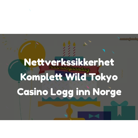
Nettverkssikkerhet
Komplett Wild Tokyo
Casino Logg inn Norge