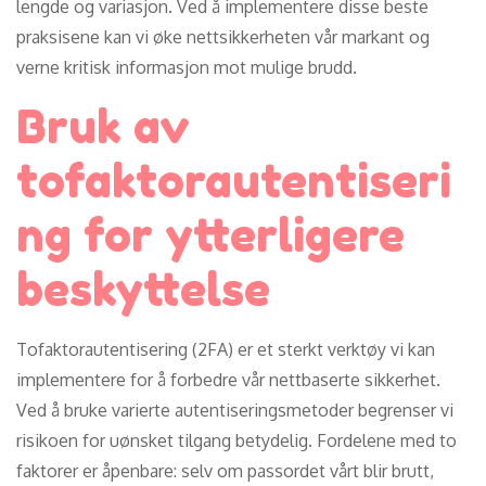
lengde og variasjon. Ved å implementere disse beste
praksisene kan vi øke nettsikkerheten vår markant og
verne kritisk informasjon mot mulige brudd.
Bruk av
tofaktorautentiseri
ng for ytterligere
beskyttelse
Tofaktorautentisering (2FA) er et sterkt verktøy vi kan
implementere for å forbedre vår nettbaserte sikkerhet.
Ved å bruke varierte autentiseringsmetoder begrenser vi
risikoen for uønsket tilgang betydelig. Fordelene med to
faktorer er åpenbare: selv om passordet vårt blir brutt,