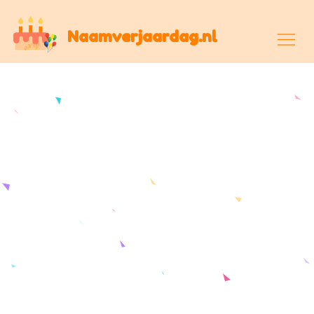
Skip
to
Naamverjaardag.nl
content