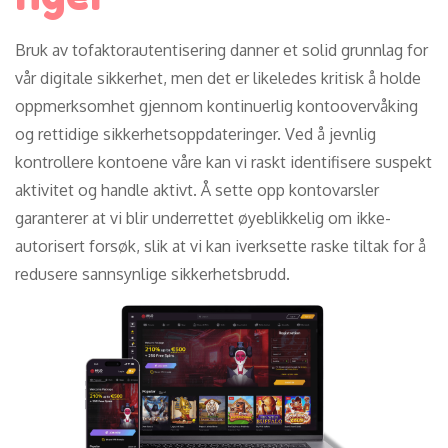
Bruk av tofaktorautentisering danner et solid grunnlag for
vår digitale sikkerhet, men det er likeledes kritisk å holde
oppmerksomhet gjennom kontinuerlig kontoovervåking
og rettidige sikkerhetsoppdateringer. Ved å jevnlig
kontrollere kontoene våre kan vi raskt identifisere suspekt
aktivitet og handle aktivt. Å sette opp kontovarsler
garanterer at vi blir underrettet øyeblikkelig om ikke-
autorisert forsøk, slik at vi kan iverksette raske tiltak for å
redusere sannsynlige sikkerhetsbrudd.