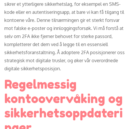
sikrer et ytterligere sikkerhetslag, for eksempel en SMS-
kode eller en autentiseringsapp, at bare vi kan få tilgang til
kontoene våre. Denne tilnærmingen gir et sterkt forsvar
mot falske e-poster og innloggingsforsøk. Vi må forstå at
selv om 2FA ikke fjerner behovet for sterke passord,
kompletterer det dem ved å legge til en essensiell
sikkerhetsforanstaltning. Å adoptere 2FA posisjonerer oss
strategisk mot digitale trusler, og øker vår overordnede
digitale sikkerhetsposisjon.
Regelmessig
kontoovervåking og
sikkerhetsoppdateri
nger