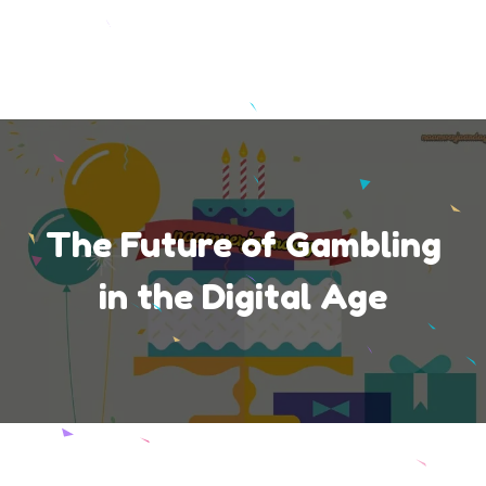
The Future of Gambling
in the Digital Age