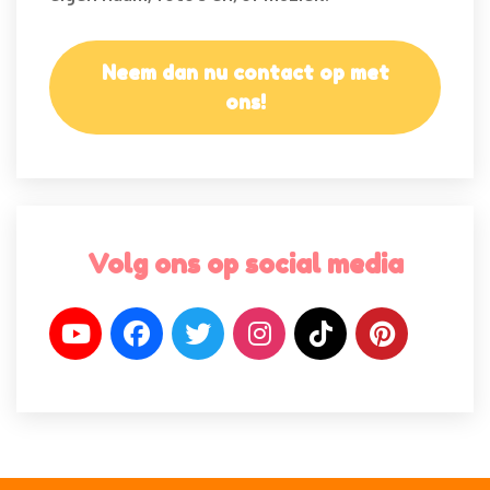
Neem dan nu contact op met
ons!
Volg ons op social media