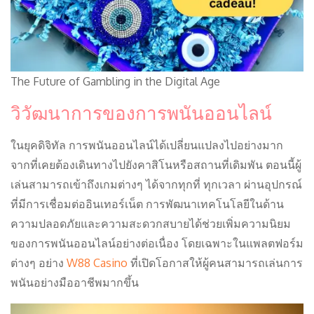
The Future of Gambling in the Digital Age
วิวัฒนาการของการพนันออนไลน์
ในยุคดิจิทัล การพนันออนไลน์ได้เปลี่ยนแปลงไปอย่างมาก
จากที่เคยต้องเดินทางไปยังคาสิโนหรือสถานที่เดิมพัน ตอนนี้ผู้
เล่นสามารถเข้าถึงเกมต่างๆ ได้จากทุกที่ ทุกเวลา ผ่านอุปกรณ์
ที่มีการเชื่อมต่ออินเทอร์เน็ต การพัฒนาเทคโนโลยีในด้าน
ความปลอดภัยและความสะดวกสบายได้ช่วยเพิ่มความนิยม
ของการพนันออนไลน์อย่างต่อเนื่อง โดยเฉพาะในแพลตฟอร์ม
ต่างๆ อย่าง
W88 Casino
ที่เปิดโอกาสให้ผู้คนสามารถเล่นการ
พนันอย่างมืออาชีพมากขึ้น