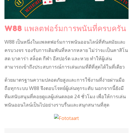
W88 แพลตฟอร์มการพนันที่ครบครัน
W88 เป็นหนึ่งในแพลตฟอร์มการพนันออนไลน์ที่ทันสมัยและ
ครบวงจร รองรับการเดิมพันที่หลากหลาย ไม่ว่าจะเป็นคาสิโน
สด บาคาร่า สล็อต กีฬา อีสปอร์ต และหวย ทำให้ผู้เล่น
สามารถเข้าถึงประสบการณ์การเล่นเกมที่ดีที่สุดได้ในที่เดียว
ด้วยมาตรฐานความปลอดภัยสูงและการใช้งานที่ง่ายผ่านมือ
ถือทุกระบบ W88 จึงตอบโจทย์ผู้เล่นทุกระดับ นอกจากนี้ยังมี
ทีมสนับสนุนที่คอยดูแลผู้เล่นตลอด 24 ชั่วโมง เพื่อให้การเล่น
พนันออนไลน์เป็นไปอย่างราบรื่นและสนุกสนานที่สุด