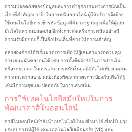
ความปลอดภัยของข้อมูลและการทำธุรกรรมทางการเงินเป็น
เรื่องที่สำคัญอย่างยิ่งในการพนันออนไลน์ ผู้ให้บริการจึงต้อง
ใช้เทคโนโลยีการเข้ารหัสข้อมูลที่มีมาตรฐานสูงเพื่อให้ผู้เล่น
มั่นใจในความปลอดภัย อีกทั้งการส่งเสริมการพนันอย่างมี
ความรับผิดชอบก็เป็นอีกประเด็นที่ควรให้ความสำคัญ
หลายองค์กรได้ริเริ่มมาตรการเพื่อให้ผู้เล่นสามารถควบคุม
การเล่นพนันของตนได้ เช่น การตั้งขีดจำกัดในการฝากเงิน
หรือระยะเวลาในการเล่น การพนันในยุคดิจิทัลไม่เพียงแต่เน้น
ความสะดวกสบาย แต่ยังต้องพัฒนามาตรการป้องกันเพื่อให้ผู้
เล่นมีความสุขและปลอดภัยในการเล่นพนัน
การใช้เทคโนโลยีสมัยใหม่ในการ
พัฒนาคาสิโนออนไลน์
คาสิโนออนไลน์กำลังนำเทคโนโลยีใหม่เข้ามาใช้เพื่อปรับปรุง
ประสบการณ์ผู้ใช้ เช่น เทคโนโลยีเสมือนจริง (VR) และ