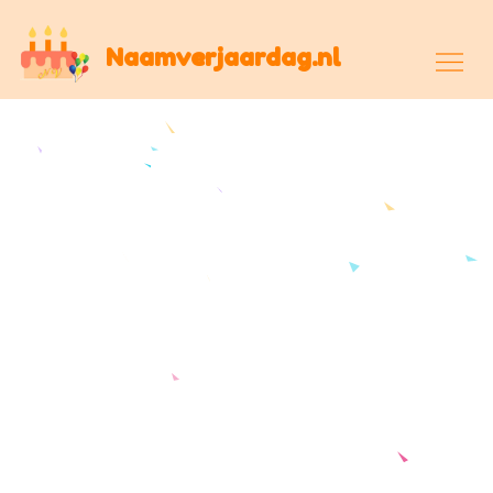
Skip
to
Naamverjaardag.nl
content