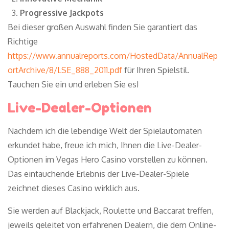
Progressive Jackpots
Bei dieser großen Auswahl finden Sie garantiert das
Richtige
https://www.annualreports.com/HostedData/AnnualRep
ortArchive/8/LSE_888_2011.pdf
für Ihren Spielstil.
Tauchen Sie ein und erleben Sie es!
Live-Dealer-Optionen
Nachdem ich die lebendige Welt der Spielautomaten
erkundet habe, freue ich mich, Ihnen die Live-Dealer-
Optionen im Vegas Hero Casino vorstellen zu können.
Das eintauchende Erlebnis der Live-Dealer-Spiele
zeichnet dieses Casino wirklich aus.
Sie werden auf Blackjack, Roulette und Baccarat treffen,
jeweils geleitet von erfahrenen Dealern, die dem Online-