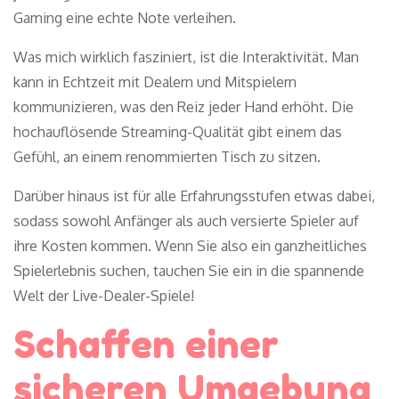
Gaming eine echte Note verleihen.
Was mich wirklich fasziniert, ist die Interaktivität. Man
kann in Echtzeit mit Dealern und Mitspielern
kommunizieren, was den Reiz jeder Hand erhöht. Die
hochauflösende Streaming-Qualität gibt einem das
Gefühl, an einem renommierten Tisch zu sitzen.
Darüber hinaus ist für alle Erfahrungsstufen etwas dabei,
sodass sowohl Anfänger als auch versierte Spieler auf
ihre Kosten kommen. Wenn Sie also ein ganzheitliches
Spielerlebnis suchen, tauchen Sie ein in die spannende
Welt der Live-Dealer-Spiele!
Schaffen einer
sicheren Umgebung