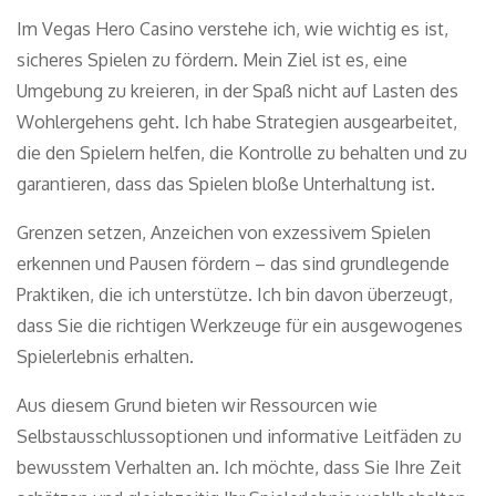
Im Vegas Hero Casino verstehe ich, wie wichtig es ist,
sicheres Spielen zu fördern. Mein Ziel ist es, eine
Umgebung zu kreieren, in der Spaß nicht auf Lasten des
Wohlergehens geht. Ich habe Strategien ausgearbeitet,
die den Spielern helfen, die Kontrolle zu behalten und zu
garantieren, dass das Spielen bloße Unterhaltung ist.
Grenzen setzen, Anzeichen von exzessivem Spielen
erkennen und Pausen fördern – das sind grundlegende
Praktiken, die ich unterstütze. Ich bin davon überzeugt,
dass Sie die richtigen Werkzeuge für ein ausgewogenes
Spielerlebnis erhalten.
Aus diesem Grund bieten wir Ressourcen wie
Selbstausschlussoptionen und informative Leitfäden zu
bewusstem Verhalten an. Ich möchte, dass Sie Ihre Zeit