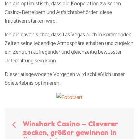
Ich bin optimistisch, dass die Kooperation zwischen
Casino-Betreibern und Aufsichtsbehörden diese
Initiativen stärken wird.
Ich bin davon sicher, dass Las Vegas auch in kommenden
Zeiten seine lebendige Atmosphäre erhalten und zugleich
ein Zentrum aufregender und gleichzeitig bewusster
Unterhaltung sein kann.
Dieser ausgewogene Vorgehen wird schließlich unser
Spielerlebnis optimieren.
Bericht
Winshark Casino – Cleverer
zocken, größer gewinnen in
navigatie