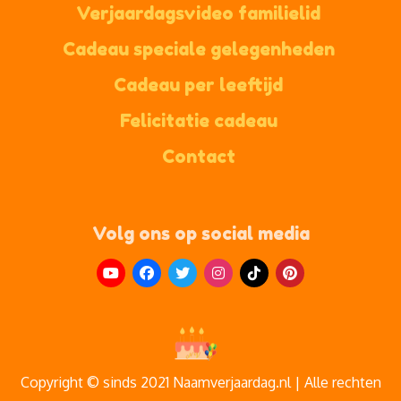
Verjaardagsvideo familielid
Cadeau speciale gelegenheden
Cadeau per leeftijd
Felicitatie cadeau
Contact
Volg ons op social media
Copyright © sinds 2021 Naamverjaardag.nl | Alle rechten