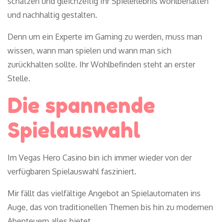
schätzen und gleichzeitig Ihr Spielerlebnis wohlbehalten
und nachhaltig gestalten.
Denn um ein Experte im Gaming zu werden, muss man
wissen, wann man spielen und wann man sich
zurückhalten sollte. Ihr Wohlbefinden steht an erster
Stelle.
Die spannende
Spielauswahl
Im Vegas Hero Casino bin ich immer wieder von der
verfügbaren Spielauswahl fasziniert.
Mir fällt das vielfältige Angebot an Spielautomaten ins
Auge, das von traditionellen Themen bis hin zu modernen
Abenteuern alles bietet.