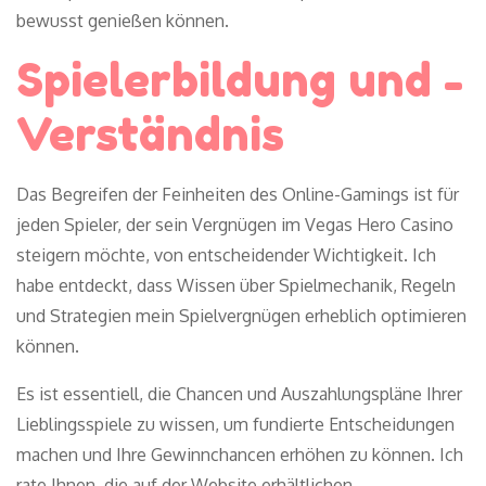
bewusst genießen können.
Spielerbildung und -
Verständnis
Das Begreifen der Feinheiten des Online-Gamings ist für
jeden Spieler, der sein Vergnügen im Vegas Hero Casino
steigern möchte, von entscheidender Wichtigkeit. Ich
habe entdeckt, dass Wissen über Spielmechanik, Regeln
und Strategien mein Spielvergnügen erheblich optimieren
können.
Es ist essentiell, die Chancen und Auszahlungspläne Ihrer
Lieblingsspiele zu wissen, um fundierte Entscheidungen
machen und Ihre Gewinnchancen erhöhen zu können. Ich
rate Ihnen, die auf der Website erhältlichen