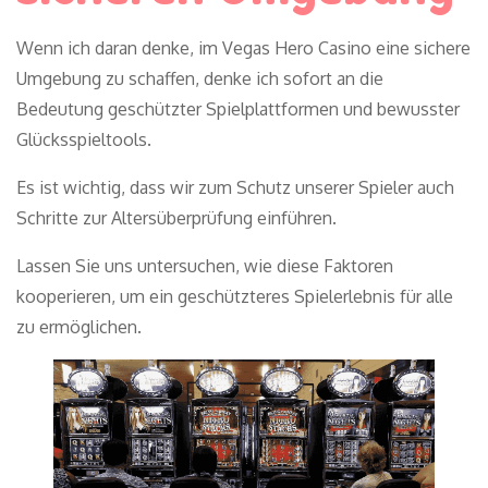
Wenn ich daran denke, im Vegas Hero Casino eine sichere
Umgebung zu schaffen, denke ich sofort an die
Bedeutung geschützter Spielplattformen und bewusster
Glücksspieltools.
Es ist wichtig, dass wir zum Schutz unserer Spieler auch
Schritte zur Altersüberprüfung einführen.
Lassen Sie uns untersuchen, wie diese Faktoren
kooperieren, um ein geschützteres Spielerlebnis für alle
zu ermöglichen.