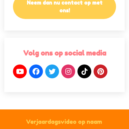
Neem dan nu contact op met
ons!
Volg ons op social media
Verjaardagsvideo op naam